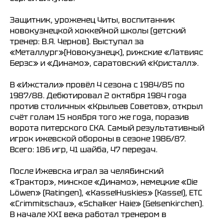
Защитник, уроженец Читы, воспитанник
новокузнецкой хоккейной школы (детский
тренер: В.Я. Чернов). Выступал за
«Металлург»(Новокузнецк), рижские «Латвияс
Берзс» и «Динамо», саратовский «Кристалл».
В «Ижстали» провёл 4 сезона с 1984/85 по
1987/88. Дебютировал 2 октября 1984 года
против столичных «Крыльев Советов», открыл
счёт голам 15 ноября того же года, поразив
ворота питерского СКА. Самый результативный
игрок ижевской обороны в сезоне 1986/87.
Всего: 186 игр, 41 шайба, 47 передач.
После Ижевска играл за челябинский
«Трактор», минское «Динамо», немецкие «Die
Löwen» (Ratingen), «KasselHuskies» (Kassel), ETC
«Crimmitschau», «Schalker Haie» (Gelsenkirchen).
В начале XXI века работал тренером в