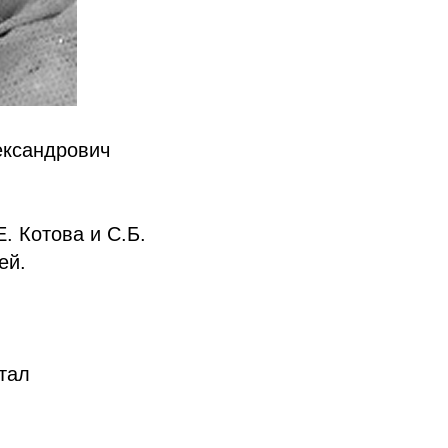
ександрович
. Котова и С.Б.
ей.
тал