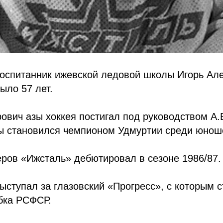
воспитанник ижевской ледовой школы Игорь Ал
ыло 57 лет.
ович азы хоккея постигал под руководством А.Е
ы становился чемпионом Удмуртии среди юнош
ров «Ижсталь» дебютировал в сезоне 1986/87.
ступал за глазовский «Прогресс», с которым с
бка РСФСР.