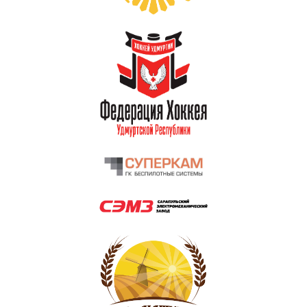
КХЛ
ВХЛ
Акции для
болельщиков
НМХЛ
Магазин
ООО «ХК «Ижсталь»
ОГРН 1261800004751, ИНН 1800050073
г. Ижевск, ул. Свободы, д. 82а
8 (3412) 572062 (доб. 1)
izhstal@mail.ru
Политика конфиденциальности
Согласие на обработку персональных данных
Публичная оферта
Правила возврата и обмена товара