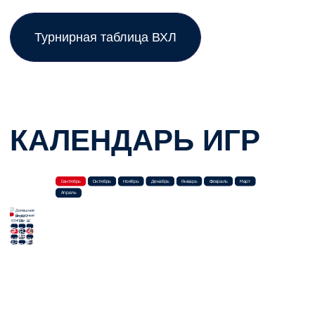
30
ХК Норильск
62
47
31
Ростов
62
45
32
Челны
62
45