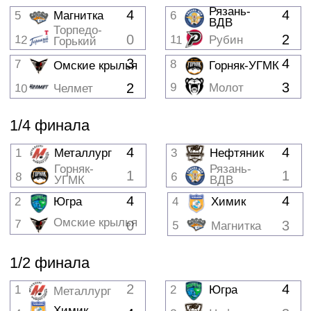
1/2 финала
2
4
1
2
Югра
Металлург
Химик
4
3
Нефтяник
4
3
Финал
4
2
Югра
1
4
Химик
ТУРНИРНАЯ
ТАБЛИЦА
№
Команда
Команда
Матч
Очки
1
Металлург
62
106
2
Югра
62
101
3
Нефтяник
62
93
4
Химик
62
87