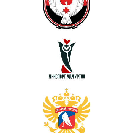
«
»
«
»
ХК
Ижсталь
НМХК
Прогресс
Тренерский штаб
Состав команды
Состав команды
Календарь МХЛ
Администрация
Тренерский штаб
Турнирная таблица
Спортивная школа
Медиа
по хоккею
Фото
Сайт
Видео
ВКонтакте
Социальные проекты
Фан-зона
Всё о хоккее
НХЛ