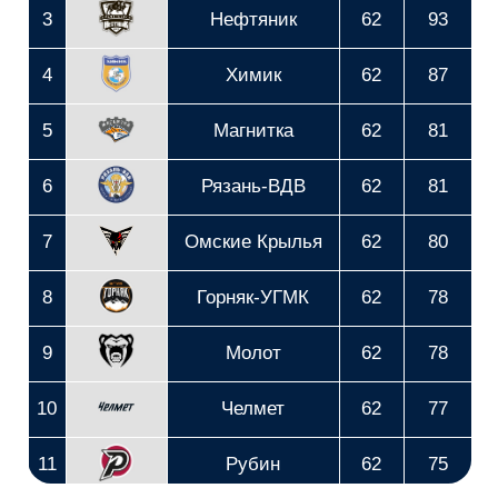
17
Сокол
62
72
18
Торос
62
68
19
Зауралье
62
66
20
Звезда
62
62
21
Динамо СПб
62
62
22
СКА-ВМФ
62
62
23
Олимпия
62
61
Календарь ВХЛ
24
АКМ
62
60
25
ХК Тамбов
62
58
26
Кристалл
62
54
27
Южный Урал
62
54
28
Буран
62
51
29
Динамо-Алтай
62
51