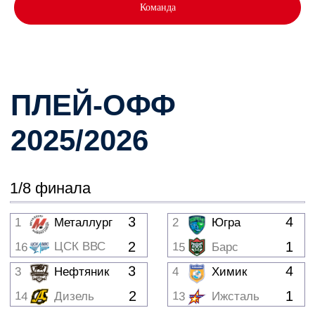
2025/2026
Команда
1/8 финала
3
4
1
Металлург
2
Югра
2
1
ЦСК ВВС
16
15
Барс
3
4
3
Нефтяник
4
Химик
2
1
14
13
Дизель
Ижсталь
Рязань-
4
4
5
Магнитка
6
ВДВ
Торпедо-
0
2
12
11
Рубин
Горький
3
4
7
8
Омские крылья
Горняк-УГМК
3
9
2
Молот
10
Челмет
1/4 финала
4
4
1
Металлург
3
Нефтяник
Горняк-
Рязань-
1
1
8
6
УГМК
ВДВ
4
4
2
Югра
4
Химик
Омские крылья
7
0
3
5
Магнитка