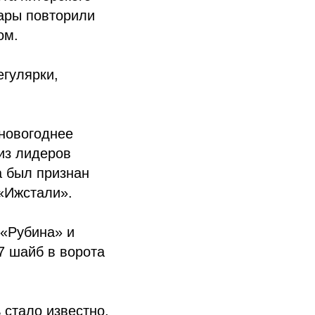
ары повторили
ом.
гулярки,
 новогоднее
 из лидеров
а был признан
 «Ижстали».
 «Рубина» и
7 шайб в ворота
 стало известно,