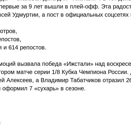
первые за 9 лет вышли в плей-офф. Эта радос
всей Удмуртии, а пост в официальных соцсетях
отров,
епостов,
 и 614 репостов.
эмоций вызвала победа «Ижстали» над воскрес
ором матче серии 1/8 Кубка Чемпиона России.
й Алексеев, а Владимир Табатчиков отразил 2
 оформил 7 «сухарь» в сезоне.
!
ь