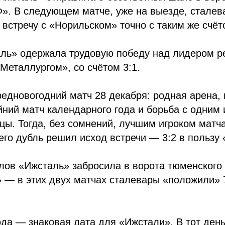
». В следующем матче, уже на выезде, сталев
 встречу с «Норильском» точно с таким же счёт
аль» одержала трудовую победу над лидером ре
Металлургом», со счётом 3:1.
едновогодний матч 28 декабря: родная арена,
йний матч календарного года и борьба с одним
цы. Тогда, без сомнений, лучшим игроком матч
его дубль решил исход встречи — 3:2 в пользу
лов «Ижсталь» забросила в ворота тюменского
 — в этих двух матчах сталевары «положили» 
ода — знаковая дата для «Ижстали». В тот день