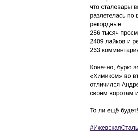
что сталевары в
разлетелась по 
рекордные:
256 тысяч просм
2409 лайков и р
263 комментария
Конечно, бурю 
«Химиком» во вт
отличился Андре
своим воротам и
То ли ещё будет
#ИжевскаяСтал