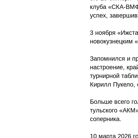
клуба «СКА-ВМФ
успех, завершив
3 ноября «Ижст
новокузнецким «
Запомнился и пр
настроение, кра
турнирной табли
Кирилл Пукело, 
Больше всего го
тульского «АКМ»
соперника.
10 марта 2026 г