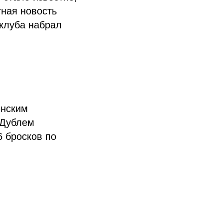
тная новость
 клуба набрал
енским
 Дублем
6 бросков по