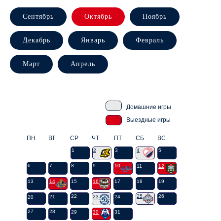
Сентябрь
Октябрь
Ноябрь
Декабрь
Январь
Февраль
Март
Апрель
Домашние игры
Выездные игры
ПН
ВТ
СР
ЧТ
ПТ
СБ
ВС
1
2
3
4
5
6
7
8
9
10
11
12
13
14
15
16
17
18
19
22
25
26
21
23
24
20
27
28
29
30
31