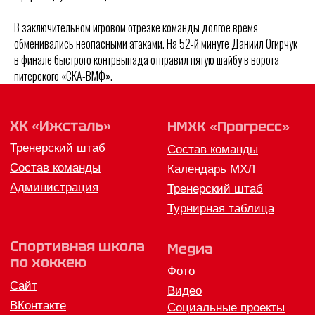
по хоккею
Фото
В заключительном игровом отрезке команды долгое время
Сайт
Видео
ВКонтакте
Социальные проекты
обменивались неопасными атаками. На 52-й минуте Даниил Огирчук
в финале быстрого контрвыпада отправил пятую шайбу в ворота
Фан-зона
Всё о хоккее
питерского «СКА-ВМФ».
НХЛ
КХЛ
ВХЛ
Акции для
болельщиков
НМХЛ
Магазин
ООО «ХК «Ижсталь»
ОГРН 1261800004751, ИНН 1800050073
г. Ижевск, ул. Свободы, д. 82а
8 (3412) 572062 (доб. 1)
izhstal@mail.ru
Политика конфиденциальности
Согласие на обработку персональных данных
Публичная оферта
Правила возврата и обмена товара