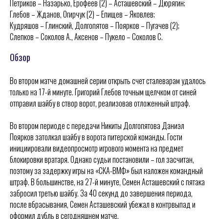
Петриков – Назарько, Ерофеев (2) – Асташевский – Дюрягин;
Глебов – Жданов, Огирчук (2) – Епищев – Яковлев;
Кудряшов – Глинский, Долгопятов – Поярков – Пугачев (2);
Слепков – Соколов А., Аксенов – Пукело – Соколов С.
Обзор
Во втором матче домашней серии открыть счет сталеварам удалось
только на 17-й минуте. Григорий Глебов точным щелчком от синей
отправил шайбу в створ ворот, реализовав отложенный штраф.
Во втором периоде с передачи Никиты Долгопятова Даниэл
Поярков затолкал шайбу в ворота питерской команды. Гости
инициировали видеопросмотр игрового момента на предмет
ХК
Ижсталь
НМХК
Прогресс
«
»
«
»
блокировки вратаря. Однако судьи постановили – гол засчитан,
Тренерский штаб
Состав команды
поэтому за задержку игры на «СКА-ВМФ» был наложен командный
Состав команды
Календарь МХЛ
штраф. В большинстве, на 27-й минуте, Семен Асташевский с пятака
Администрация
Тренерский штаб
забросил третью шайбу. За 40 секунд до завершения периода,
Турнирная таблица
после вбрасывания, Семен Асташевский убежал в контрвыпад и
оформил дубль в сегодняшнем матче.
Спортивная школа
Медиа