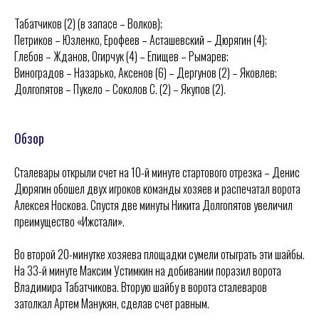
Табатчиков (2) (в запасе – Волков);
Петриков – Юзленко, Ерофеев – Асташевский – Дюрягин (4);
Глебов – Жданов, Огирчук (4) – Епищев – Рымарев;
Виноградов – Назарько, Аксенов (6) – Дергунов (2) – Яковлев;
Долгопятов – Пукело – Соколов С. (2) – Якупов (2).
Обзор
Сталевары открыли счет на 10-й минуте стартового отрезка – Денис
Дюрягин обошел двух игроков команды хозяев и распечатал ворота
Алексея Носкова. Спустя две минуты Никита Долгопятов увеличил
преимущество «Ижстали».
ХК
«
Ижсталь
»
НМХК
«
Прогресс
»
Во второй 20-минутке хозяева площадки сумели отыграть эти шайбы.
Тренерский штаб
Состав команды
На 33-й минуте Максим Устимкин на добивании поразил ворота
Состав команды
Календарь МХЛ
Владимира Табатчикова. Вторую шайбу в ворота сталеваров
Администрация
Тренерский штаб
затолкал Артем Манукян, сделав счет равным.
Турнирная таблица