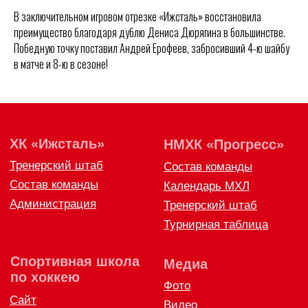
Спортивная школа
Медиа
В заключительном игровом отрезке «Ижсталь» восстановила
по хоккею
Фото
преимущество благодаря дублю Дениса Дюрягина в большинстве.
Сайт
Видео
Победную точку поставил Андрей Ерофеев, забросивший 4-ю шайбу
ВКонтакте
Социальные проекты
в матче и 8-ю в сезоне!
Фан-зона
Всё о хоккее
НХЛ
КХЛ
ВХЛ
Акции для
болельщиков
НМХЛ
Магазин
ООО «ХК «Ижсталь»
ОГРН 1261800004751, ИНН 1800050073
г. Ижевск, ул. Свободы, д. 82а
8 (3412) 572062 (доб. 1)
izhstal@mail.ru
Политика конфиденциальности
Согласие на обработку персональных данных
Публичная оферта