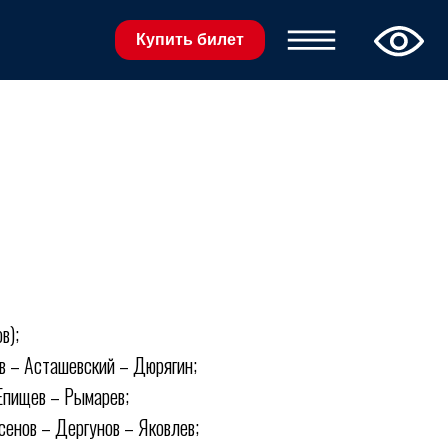
Купить билет
в);
в – Асташевский – Дюрягин;
 Епищев – Рымарев;
сенов – Дергунов – Яковлев;