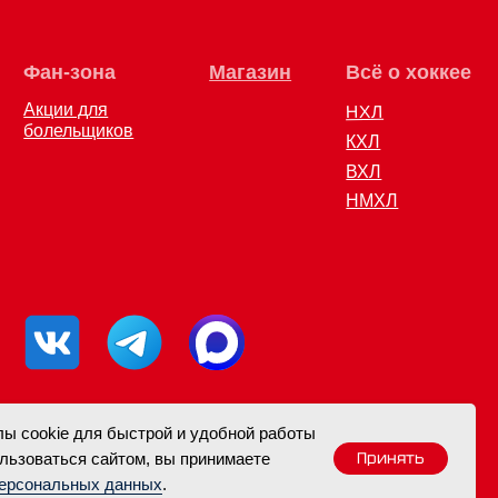
ов
КХЛ
ВХЛ
НМХЛ
ы cookie для быстрой и удобной работы
Принять
льзоваться сайтом, вы принимаете
персональных данных
.