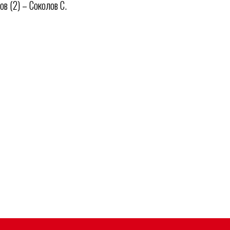
в (2) – Соколов С.
Магазин
Всё о хоккее
НХЛ