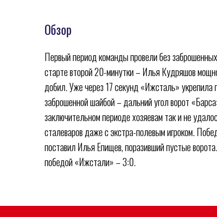
Обзор
Первый период команды провели без заброшенных
старте второй 20-минутки – Илья Кудряшов мощно
добил. Уже через 17 секунд «Ижсталь» укрепила 
заброшенной шайбой – дальний угол ворот «Барса
заключительном периоде хозяевам так и не удало
сталеваров даже с экстра-полевым игроком. Побе
поставил Илья Епищев, поразивший пустые ворота
победой «Ижстали» – 3:0.
ХК
«
Ижсталь
»
НМХК
«
Прогресс
»
Спортивн
Тренерский штаб
Состав команды
Сайт