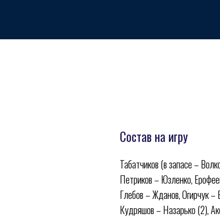
Состав на игру
Табатчиков (в запасе – Волко
Петриков – Юзленко, Ерофее
ивная школа по хоккею
Медиа
Фан-зона
Всё о хоккее
Магазин
Глебов – Жданов, Огирчук –
Кудряшов – Назарько (2), Ак