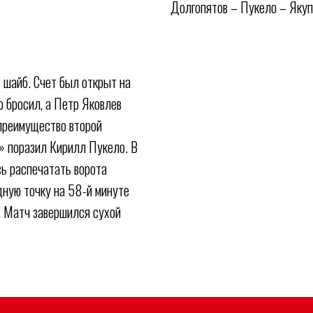
Долгопятов – Пукело – Якупо
 шайб. Счет был открыт на
 бросил, а Петр Яковлев
преимущество второй
» поразил Кирилл Пукело. В
сь распечатать ворота
дную точку на 58-й минуте
. Матч завершился сухой
ая школа по хоккею
Медиа
Фан-зона
Акции для
Фото