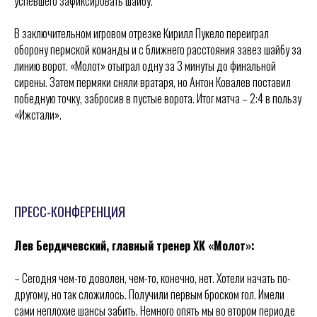
успевшего зафиксировать шайбу.
В заключительном игровом отрезке Кирилл Пукело переиграл
оборону пермской команды и с ближнего расстояния завез шайбу за
линию ворот. «Молот» отыграл одну за 3 минуты до финальной
сирены. Затем пермяки сняли вратаря, но Антон Ковалев поставил
победную точку, забросив в пустые ворота. Итог матча – 2:4 в пользу
«Ижстали».
.
ПРЕСС-КОНФЕРЕНЦИЯ
Лев Бердичевский, главный тренер ХК «Молот»:
– Сегодня чем-то доволен, чем-то, конечно, нет. Хотели начать по-
другому, но так сложилось. Получили первым броском гол. Имели
сами неплохие шансы забить. Немного опять мы во втором периоде