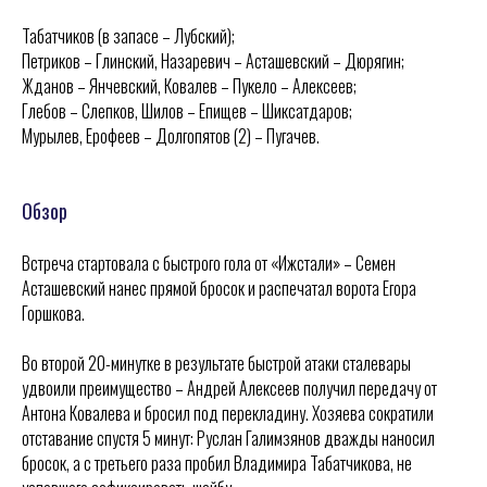
Табатчиков (в запасе – Лубский);
Петриков – Глинский, Назаревич – Асташевский – Дюрягин;
Жданов – Янчевский, Ковалев – Пукело – Алексеев;
Глебов – Слепков, Шилов – Епищев – Шиксатдаров;
Мурылев, Ерофеев – Долгопятов (2) – Пугачев.
Обзор
Встреча стартовала с быстрого гола от «Ижстали» – Семен
Асташевский нанес прямой бросок и распечатал ворота Егора
Горшкова.
Во второй 20-минутке в результате быстрой атаки сталевары
удвоили преимущество – Андрей Алексеев получил передачу от
Антона Ковалева и бросил под перекладину. Хозяева сократили
отставание спустя 5 минут: Руслан Галимзянов дважды наносил
бросок, а с третьего раза пробил Владимира Табатчикова, не