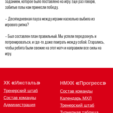
заданием, которое было поставлено на игру. Еще раз говорю,
ВХЛ
Акции для
забитые голы нам принесли победу.
болельщиков
НМХЛ
Магазин
– Десятидневная пауза между играми насколько выбила из
игрового ритма?
ООО «ХК «Ижсталь»
ОГРН 1261800004751, ИНН 1800050073
– Был составлен план правильный. Мы успели передохнуть и
г. Ижевск, ул. Свободы, д. 82а
потренироваться, и где-то даже поиграть между собой. Старались,
чтобы ребята были свежие на этот матч и направили все силы на
8 (3412) 572062 (доб. 1)
izhstal@mail.ru
игру.
Политика конфиденциальности
Согласие на обработку персональных данных
Публичная оферта
Правила возврата и обмена товара