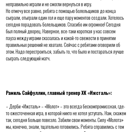
неправильно играли и не смогли вернуться в игру.
Но отмечу все равно, ребята с помощью болельщиков до конца
сыграли, отыграли один гол и еще пару моментов создали. Хотелось
сегодня порадовать болельщиков. Спасибо им огромное! Сегодня
был полный дворец. Наверное, все-таки короткая у нас совсем
пауза между играми сказалась и какой-то свежести в принятии
правильных решений не хватало. Сейчас с ребятами оговорили об
«
»
«
»
ХК
Ижсталь
этом. Надо перестроиться, забыть то, что было и постараться лучше
НМХК
Прогресс
сыграть следующий матч.
Тренерский штаб
Состав команды
Состав команды
Календарь МХЛ
Администрация
Тренерский штаб
Турнирная таблица
ПРЕСС-КОНФЕРЕНЦИЯ
Спортивная школа
Медиа
по хоккею
Рамиль Сайфуллин, главный тренер ХК «Ижсталь»:
Фото
Сайт
Видео
ВКонтакте
Социальные проекты
– Дерби «Ижсталь» – «Молот» – это всегда бескомпромиссная, где-
то ожесточенная игра, в которой никто не хотел уступать. Нам, скажем
Фан-зона
Всё о хоккее
так, сегодня больше повезло. Забили свои моменты. Силу «Молота»
НХЛ
мы, конечно, знали, тщательно готовились. Ребята справились с тем
КХЛ