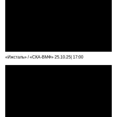
ОГРН 1261800004751, ИНН 1800050073
г. Ижевск, ул. Свободы, д. 82а
8 (3412) 572062 (доб. 1)
izhstal@mail.ru
Политика конфиденциальности
Согласие на обработку персональных данных
Публичная оферта
Правила возврата и обмена товара
«Ижсталь» / «СКА-ВМФ» 25.10.25| 17:00