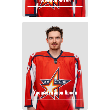
Хисамутдинов Арсен