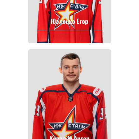
Юзленко Егор
Ковалёв Антон