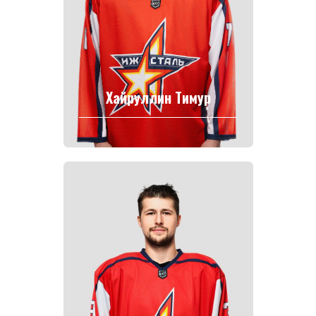
Хайруллин Тимур