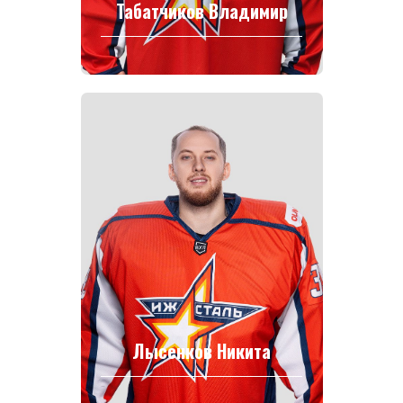
Табатчиков Владимир
Лысенков Никита