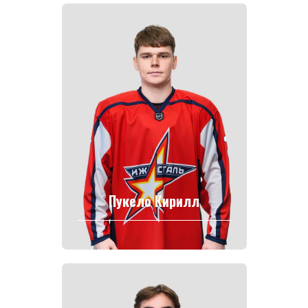
Пукело Кирилл