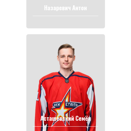
Назаревич Антон
Асташевский Семён