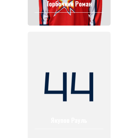
Торбочкин Роман
Якупов Рауль