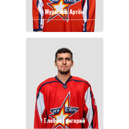
Мурылёв Артём
Глебов Григорий