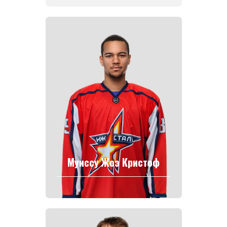
Муиссу Жоэ Кристоф