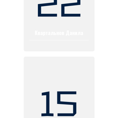
Квартальнов Данила
ХК
«
Ижсталь
»
НМХК
«
Прогресс
»
Тренерский штаб
Состав команды
Состав команды
Календарь МХЛ