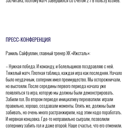
засчитана, поэтому матч завершился со счетом 2:1 в пользу хозяев.
.
ПРЕСС-КОНФЕРЕНЦИЯ
Рамиль Сайфуллин, главный тренер ХК «Ижсталь»:
– Нужная победа. И команду, и болельщиков поздравляю с ней.
Тяжелый матч. Плотная таблица, каждая игра как последняя. Начало
было неудачным, соперник имел преимущество. Мы осторожничали,
но выстояли. После середины первого периода начала уже
появляться та игра, которую мы должны были демонстрировать.
Забили гол. Во втором периоде инициативу перехватили: играли
правильно, хорошо, создавали моменты. Опять же, должны были
забивать, но очень много растранжирили, над этим надо поработать.
И нервная концовка. Где-то неправильно сыграли, позволили
сопернику забить гол и даже второй. Наше счастье, что его отменили.