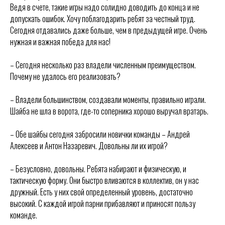
Ведя в счете, такие игры надо солидно доводить до конца и не
допускать ошибок. Хочу поблагодарить ребят за честный труд.
Сегодня отдавались даже больше, чем в предыдущей игре. Очень
нужная и важная победа для нас!
– Сегодня несколько раз владели численным преимуществом.
Почему не удалось его реализовать?
– Владели большинством, создавали моменты, правильно играли.
Шайба не шла в ворота, где-то соперника хорошо выручал вратарь.
– Обе шайбы сегодня забросили новички команды – Андрей
Алексеев и Антон Назаревич. Довольны ли их игрой?
– Безусловно, довольны. Ребята набирают и физическую, и
тактическую форму. Они быстро вливаются в коллектив, он у нас
дружный. Есть у них свой определенный уровень, достаточно
ХК
«
Ижсталь
»
высокий. С каждой игрой парни прибавляют и приносят пользу
НМХК
«
Прогресс
»
команде.
Тренерский штаб
Состав команды
Состав команды
Календарь МХЛ