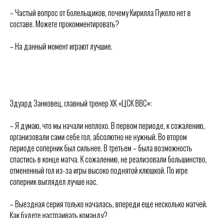
Администрация
Тренерский штаб
– Частый вопрос от болельщиков, почему Кирилла Пукело нет в
Турнирная таблица
составе. Можете прокомментировать?
Спортивная школа
Медиа
по хоккею
– На данный момент играют лучшие.
Фото
Сайт
Видео
ВКонтакте
Социальные проекты
ПРЕСС-КОНФЕРЕНЦИЯ
Фан-зона
Всё о хоккее
НХЛ
Эдуард Занковец, главный тренер ХК «ЦСК ВВС»:
КХЛ
ВХЛ
Акции для
– Я думаю, что мы начали неплохо. В первом периоде, к сожалению,
болельщиков
НМХЛ
организовали сами себе гол, абсолютно не нужный. Во втором
Магазин
периоде соперник был сильнее. В третьем – была возможность
спастись в конце матча. К сожалению, не реализовали большинство,
ООО «ХК «Ижсталь»
отмененный гол из-за игры высоко поднятой клюшкой. По игре
ОГРН 1261800004751, ИНН 1800050073
соперник выглядел лучше нас.
г. Ижевск, ул. Свободы, д. 82а
– Выездная серия только началась, впереди еще несколько матчей.
8 (3412) 572062 (доб. 1)
izhstal@mail.ru
Как будете настраивать команду?