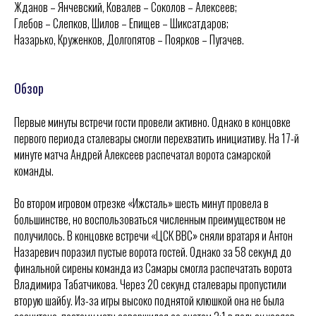
Жданов – Янчевский, Ковалев – Соколов – Алексеев;
Глебов – Слепков, Шилов – Епищев – Шиксатдаров;
Назарько, Круженков, Долгопятов – Поярков – Пугачев.
Обзор
Первые минуты встречи гости провели активно. Однако в концовке
первого периода сталевары смогли перехватить инициативу. На 17-й
минуте матча Андрей Алексеев распечатал ворота самарской
команды.
Во втором игровом отрезке «Ижсталь» шесть минут провела в
большинстве, но воспользоваться численным преимуществом не
получилось. В концовке встречи «ЦСК ВВС» сняли вратаря и Антон
Назаревич поразил пустые ворота гостей. Однако за 58 секунд до
финальной сирены команда из Самары смогла распечатать ворота
Владимира Табатчикова. Через 20 секунд сталевары пропустили
вторую шайбу. Из-за игры высоко поднятой клюшкой она не была