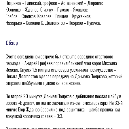
Петриков – Глинский, Ерофеев – Асташевский – Дюрягин;
Юзленко – Жданов, Огирчук – Пукело – Яковлев;
Глебов – Слепков, Ковалев – Епищев – Круженков;
Назарько – Соколов С, Долгопятов – Поярков – Пугачев.
Обзор
Счет в сегодняшней встрече был открыт в середине стартового
периода – Андрей Ерофеев поразил ближний угол ворот Михаила
Исаева. Спустя 1,5 минуты сталевары увеличили преимущество –
Никита Долгопятов сделал передачу на Даниэла Пояркова, который
отправил шайбу мимо щитков кипера хозяев.
Во второй 20-минутке Даниэл Поярков с добивания послал шайбу в
ХК
«
Ижсталь
»
НМХК
«
Прогресс
»
ворота «Бурана», но гол не засчитали из-за помехи вратарю. На 33-й
Тренерский штаб
Состав команды
минуте Егор Жданов бросил из-под защитника – шайба прошла над
Состав команды
Календарь МХЛ
ловушкой воротчика хозяев – 0:3.
Администрация
Тренерский штаб
Турнирная таблица