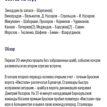
Зинаддин (в запасе – Шарпанов);
Виноградов – Вельматов, Д. Назаров – Стрельцов – И. Назаров;
Микулович – Шаборшин, Прохоров – Кормилов – Чурюканов;
Канаев – Потеряев(2), Медведев – Барсуков(2) – Савин;
Морозов – Тесленко, Шафеев – Бякин – Фахрутдинов.
Обзор
Первая 20-минутка прошла без заброшенных шайб, события начали
развиваться во втором отрезке встречи.
В начале второго периода хозяева открыли счет – точным броском
ворота «Ижстали» распечатал Булавчук. Сталевары быстро
исправили ситуацию – шайбу в ворота динамовцев направил
Дмитрий Назаров. На 31-й минуте нападающий барнаульской
команды Когалев прямым броском пробил голкипера «Ижстали» при
игре в большинстве и вывел свою команду вперед. Сталевары
ХК
«
Ижсталь
»
НМХК
«
Прогресс
»