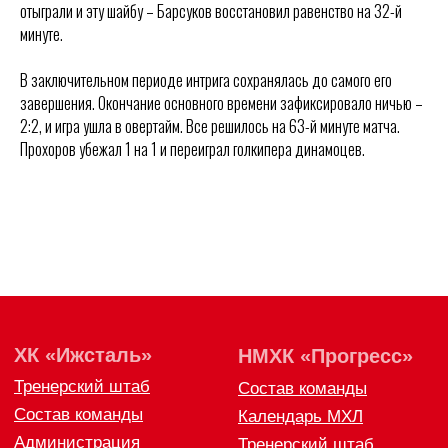
отыграли и эту шайбу – Барсуков восстановил равенство на 32-й
Тренерский штаб
Состав команды
минуте.
Состав команды
Календарь МХЛ
Администрация
Тренерский штаб
В заключительном периоде интрига сохранялась до самого его
Турнирная таблица
завершения. Окончание основного времени зафиксировало ничью –
Спортивная школа
2:2, и игра ушла в овертайм. Все решилось на 63-й минуте матча.
Медиа
по хоккею
Прохоров убежал 1 на 1 и переиграл голкипера динамоцев.
Фото
Сайт
Видео
ВКонтакте
Социальные проекты
Фан-зона
Всё о хоккее
НХЛ
КХЛ
ВХЛ
Акции для
болельщиков
НМХЛ
Магазин
ООО «ХК «Ижсталь»
ОГРН 1261800004751, ИНН 1800050073
г. Ижевск, ул. Свободы, д. 82а