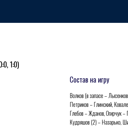
:0, 1:0)
Состав на игру
Волков (в запасе – Лысенков
Петриков – Глинский, Ковале
ивная школа по хоккею
Медиа
Фан-зона
Всё о хоккее
Магазин
Глебов – Жданов, Огирчук – 
Кудряшов (2) – Назарько, Ш