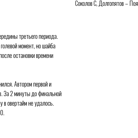
Соколов С, Долгопятов – Поя
ередины третьего периода.
голевой момент, но шайба
 после остановки времени
нился. Автором первой и
в. За 2 минуты до финальной
у в овертайм не удалось.
0.
ая школа по хоккею
Медиа
Фан-зона