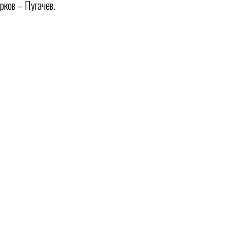
рков – Пугачев.
Магазин
Всё о хоккее