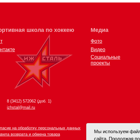
Акции для
Фото
болельщик
Видео
Социальные
проекты
12) 572062 (доб. 1)
al@mail.ru
 обработку персональных данных
врата и обмена товара
Мы используем файл
сайта. Продолжая по