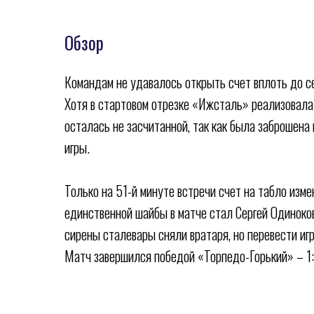
Обзор
Командам не удавалось открыть счет вплоть до с
Хотя в стартовом отрезке «Ижсталь» реализовала 
осталась не засчитанной, так как была заброшена
игры.
Только на 51-й минуте встречи счет на табло изме
единственной шайбы в матче стал Сергей Одиноко
сирены сталевары сняли вратаря, но перевести игр
Матч завершился победой «Торпедо-Горький» – 1:
ХК
«
Ижсталь
»
НМХК
«
Прогресс
»
Спортивн