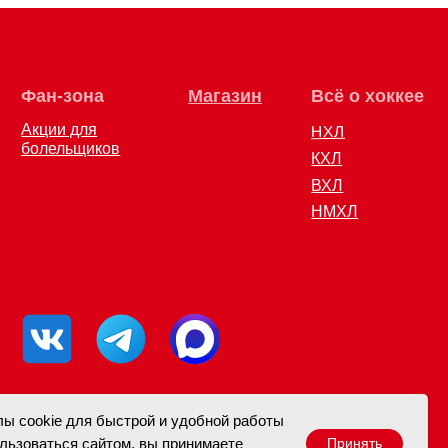
НХЛ
ов
КХЛ
ВХЛ
НМХЛ
ы cookie для быстрой и удобной работы
льзоваться сайтом, вы принимаете
Принять