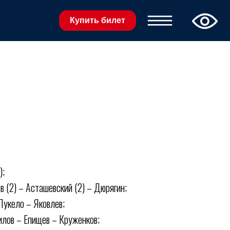
Купить билет
);
в (2) – Асташевский (2) – Дюрягин;
Пукело – Яковлев;
илов – Епищев – Круженков;