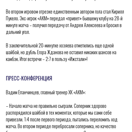
Во втором игровом отрезке единственным автором гола стал Кирилл
Пукело. Экс-игрок «АКМ» передал «привет» бывшему клубу на 28-й
минуте матча – получил передачу от Андрея Алексеева и бросил в
дальний угол.
В заключительной 20-минутке хозяева отметились еще одной
шайбой, но дубль Егора Жданова не оставил никаких шансов на
камбэк. Итог встречи – 2:7 в пользу «Ижстали»!
.
ПРЕСС-КОНФЕРЕНЦИЯ
Вадим Епанчинцев, главный тренер ХК «АКМ»:
– Начало матча не правильно сыграли. Соперник здорово
распорядился шайбой в тех моментах, которые мы сами себе
привезли. 1:4 после первого периода, пытались переломить ход
матча. Во втором периоде перебросали соперника, но качество
«
»
«
»
ХК
Ижсталь
НМХК
Прогресс