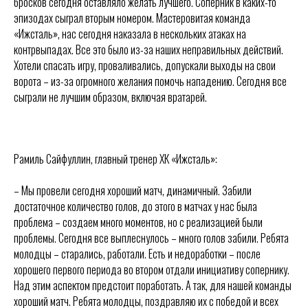
бросков сегодня оставляло желать лучшего. Соперник в каких-то
Тренерский штаб
Состав команды
эпизодах сыграл вторым номером. Мастеровитая команда
Состав команды
Календарь МХЛ
«Ижсталь», нас сегодня наказала в нескольких атаках на
Администрация
Тренерский штаб
контрвыпадах. Все это было из-за наших неправильных действий.
Турнирная таблица
Хотели спасать игру, проваливались, допускали выходы на свои
ворота – из-за огромного желания помочь нападению. Сегодня все
Спортивная школа
Медиа
по хоккею
сыграли не лучшим образом, включая вратарей.
Фото
Сайт
Видео
ПРЕСС-КОНФЕРЕНЦИЯ
ВКонтакте
Социальные проекты
Фан-зона
Всё о хоккее
Рамиль Сайфуллин, главный тренер ХК «Ижсталь»:
НХЛ
КХЛ
– Мы провели сегодня хороший матч, динамичный. Забили
ВХЛ
Акции для
достаточное количество голов, до этого в матчах у нас была
болельщиков
НМХЛ
проблема – создаем много моментов, но с реализацией были
Магазин
проблемы. Сегодня все выплеснулось – много голов забили. Ребята
молодцы – старались, работали. Есть и недоработки – после
ООО «ХК «Ижсталь»
хорошего первого периода во втором отдали инициативу сопернику.
ОГРН 1261800004751, ИНН 1800050073
Над этим аспектом предстоит поработать. А так, для нашей команды
г. Ижевск, ул. Свободы, д. 82а
хороший матч. Ребята молодцы, поздравляю их с победой и всех