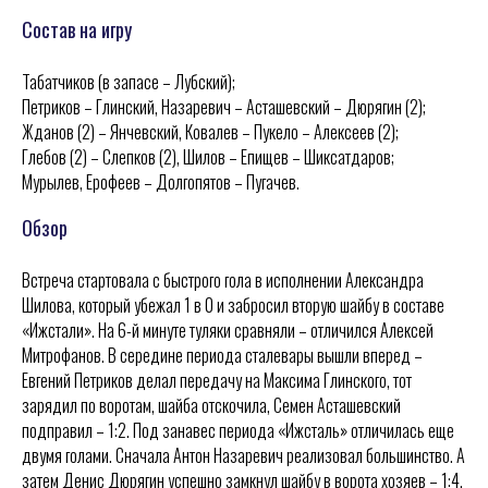
Состав на игру
Табатчиков (в запасе – Лубский);
Петриков – Глинский, Назаревич – Асташевский – Дюрягин (2);
Жданов (2) – Янчевский, Ковалев – Пукело – Алексеев (2);
Глебов (2) – Слепков (2), Шилов – Епищев – Шиксатдаров;
Мурылев, Ерофеев – Долгопятов – Пугачев.
Обзор
Встреча стартовала с быстрого гола в исполнении Александра
Шилова, который убежал 1 в 0 и забросил вторую шайбу в составе
«Ижстали». На 6-й минуте туляки сравняли – отличился Алексей
Митрофанов. В середине периода сталевары вышли вперед –
Евгений Петриков делал передачу на Максима Глинского, тот
зарядил по воротам, шайба отскочила, Семен Асташевский
подправил – 1:2. Под занавес периода «Ижсталь» отличилась еще
двумя голами. Сначала Антон Назаревич реализовал большинство. А
затем Денис Дюрягин успешно замкнул шайбу в ворота хозяев – 1:4.