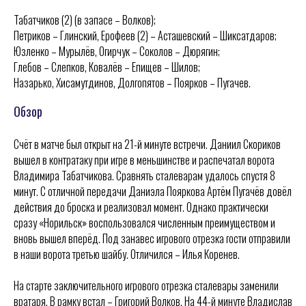
Табатчиков (2) (в запасе – Волков);
Петриков – Глинский, Ерофеев (2) – Асташевский – Шиксатдаров;
Юзленко – Мурылёв, Огирчук – Соколов – Дюрягин;
Глебов – Слепков, Ковалёв – Епищев – Шилов;
Назарько, Хисамутдинов, Долгопятов – Поярков – Пугачев.
Обзор
Счёт в матче был открыт на 21-й минуте встречи. Даниил Скориков
вышел в контратаку при игре в меньшинстве и распечатал ворота
Владимира Табатчикова. Сравнять сталеварам удалось спустя 8
минут. С отличной передачи Даниэла Пояркова Артём Пугачёв довёл
действия до броска и реализовал момент. Однако практически
сразу «Норильск» воспользовался численным преимуществом и
ХК
«
Ижсталь
»
НМХК
«
Прогресс
»
вновь вышел вперёд. Под занавес игрового отрезка гости отправили
Тренерский штаб
Состав команды
в наши ворота третью шайбу. Отличился – Илья Коренев.
Состав команды
Календарь МХЛ
Администрация
Тренерский штаб
На старте заключительного игрового отрезка сталевары заменили
Турнирная таблица
вратаря. В рамку встал – Григорий Волков. На 44-й минуте Владислав