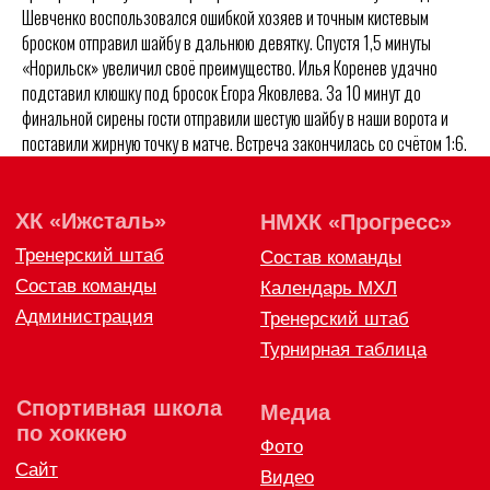
Спортивная школа
Шевченко воспользовался ошибкой хозяев и точным кистевым
Медиа
по хоккею
броском отправил шайбу в дальнюю девятку. Спустя 1,5 минуты
Фото
Сайт
Видео
«Норильск» увеличил своё преимущество. Илья Коренев удачно
ВКонтакте
Социальные проекты
подставил клюшку под бросок Егора Яковлева. За 10 минут до
финальной сирены гости отправили шестую шайбу в наши ворота и
Фан-зона
Всё о хоккее
поставили жирную точку в матче. Встреча закончилась со счётом 1:6.
НХЛ
КХЛ
ВХЛ
Акции для
болельщиков
НМХЛ
Магазин
ООО «ХК «Ижсталь»
ОГРН 1261800004751, ИНН 1800050073
г. Ижевск, ул. Свободы, д. 82а
8 (3412) 572062 (доб. 1)
izhstal@mail.ru
Политика конфиденциальности
Согласие на обработку персональных данных
Публичная оферта