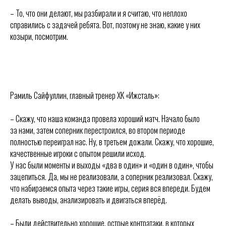
– То, что они делают, мы разбирали и я считаю, что неплохо
справились с задачей ребята. Вот, поэтому не знаю, какие у них
ХК
«
Ижсталь
»
НМХК
«
Прогресс
»
козыри, посмотрим.
Тренерский штаб
Состав команды
Состав команды
Календарь МХЛ
Администрация
Тренерский штаб
ПРЕСС-КОНФЕРЕНЦИЯ
Турнирная таблица
Рамиль Сайфуллин, главный тренер ХК «Ижсталь»:
Спортивная школа
Медиа
по хоккею
Фото
Сайт
– Скажу, что наша команда провела хороший матч. Начало было
Видео
ВКонтакте
Социальные проекты
за нами, затем соперник перестроился, во втором периоде
полностью переиграл нас. Ну, в третьем дожали. Скажу, что хорошие,
Фан-зона
Всё о хоккее
качественные игроки с опытом решили исход.
НХЛ
У нас были моменты и выходы «два в один» и «один в один», чтобы
КХЛ
зацепиться. Да, мы не реализовали, а соперник реализовал. Скажу,
ВХЛ
Акции для
болельщиков
что набираемся опыта через такие игры, серия вся впереди. Будем
НМХЛ
делать выводы, анализировать и двигаться вперёд.
Магазин
– Были действительно хорошие, острые контратаки, в которых