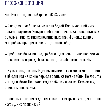
ПРЕСС-КОНФЕРЕНЦИЯ
Егор Башкатов, главный тренер ХК «Химик»:
– Я поздравляю болельщиков с победой. Очень хороший матч
в атаке получился. Четыре шайбы очень-очень качественные, как
результат, многих, многих позиционных атак. И в конце концов
мы пробили вратаря, и очень рады этой победе.
– Сработало большинство, сработало давление. Наверное, жалко,
что во втором периоде была всего одна заброшенная шайба.
– Ну, как есть, так есть. И да, были моменты и в большинстве забить
ещё один гол и в конце периода опять же могли забить. Но это игра,
и я рад победе. Не важно, когда забили и сколько. Скажем так, это
самое главное сейчас.
– Соперник наверняка держит какие-то козыри в рукаве, мы готовы
к этому, к их сюрпризам?