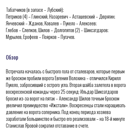
Табатчиков (в запасе – Лубский);
Петриков (4) – Глинский, Назаревич – Асташевский – Дюрягин;
Янчевский – Жданов, Ковалев – Пукело – Алексеев;
Глебов – Слепков, Шилов – Долгопятов (2) – Шиксатдаров;
Мурылев, Ерофеев – Поярков – Пугачев.
Обзор
Встречала началась с быстрого гола от сталеваров, которые первым
же броском пробили ворота Евгения Волохина – отличился Кирилл
Пукело, забросивший с острого угла. Вторая шайба залетела в ворота
воскресенской команды через 25 секунд: Ильдар Шиксатдаров
бросил из-за ворот на пятак – Александр Шилов точным броском
увеличил преимущество «Ижстали». Воскресенцы стали наращивать
давление на ворота соперника. Под конец периода хозяева
заработали большинство и быстро его реализовали – на 18-й минуте
Станислав Яровой сократил отставание в счете.