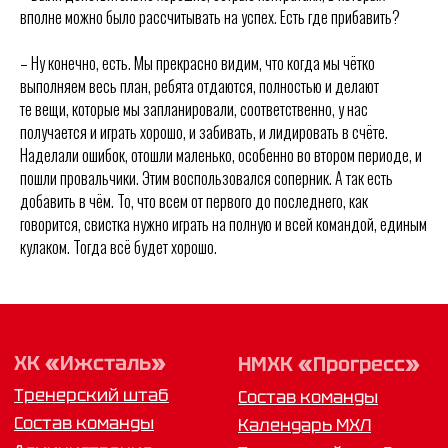
ООО «ХК «Ижсталь»
вполне можно было рассчитывать на успех. Есть где прибавить?
ОГРН 1261800004751, ИНН 1800050073
г. Ижевск, ул. Свободы, д. 82а
– Ну конечно, есть. Мы прекрасно видим, что когда мы чётко
выполняем весь план, ребята отдаются, полностью и делают
8 (3412) 572062 (доб. 1)
izhstal@mail.ru
те вещи, которые мы запланировали, соответственно, у нас
получается и играть хорошо, и забивать, и лидировать в счёте.
Политика конфиденциальности
Наделали ошибок, отошли маленько, особенно во втором периоде, и
Согласие на обработку персональных данных
Публичная оферта
пошли провальчики. Этим воспользовался соперник. А так есть
Правила возврата и обмена товара
добавить в чём. То, что всем от первого до последнего, как
говорится, свистка нужно играть на полную и всей командой, единым
кулаком. Тогда всё будет хорошо.