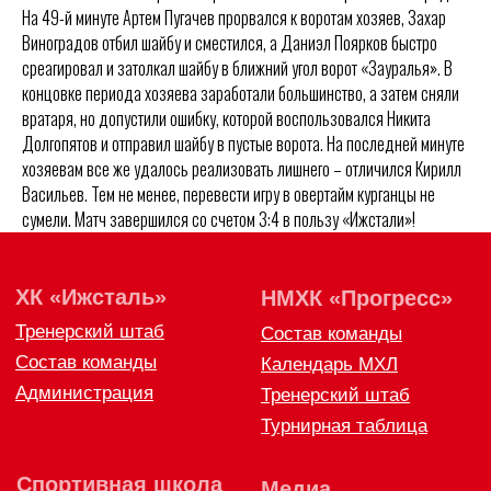
Администрация
Тренерский штаб
На 49-й минуте Артем Пугачев прорвался к воротам хозяев, Захар
Турнирная таблица
Виноградов отбил шайбу и сместился, а Даниэл Поярков быстро
среагировал и затолкал шайбу в ближний угол ворот «Зауралья». В
Спортивная школа
Медиа
по хоккею
концовке периода хозяева заработали большинство, а затем сняли
Фото
Сайт
вратаря, но допустили ошибку, которой воспользовался Никита
Видео
ВКонтакте
Социальные проекты
Долгопятов и отправил шайбу в пустые ворота. На последней минуте
хозяевам все же удалось реализовать лишнего – отличился Кирилл
Фан-зона
Всё о хоккее
Васильев. Тем не менее, перевести игру в овертайм курганцы не
НХЛ
сумели. Матч завершился со счетом 3:4 в пользу «Ижстали»!
КХЛ
ВХЛ
Акции для
болельщиков
НМХЛ
Магазин
ООО «ХК «Ижсталь»
ОГРН 1261800004751, ИНН 1800050073
г. Ижевск, ул. Свободы, д. 82а
8 (3412) 572062 (доб. 1)
izhstal@mail.ru