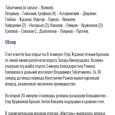
Табатчиков (в запасе – Волков);
Петриков – Глинский, Ерофеев (4) – Асташевский – Дюрягин;
Глебов – Жданов, Огирчук – Пукело – Яковлев;
Хайруллин (2) – Назарько (2), Ковалев – Епищев – Круженков (2);
Слепков – Соколов С., Долгопятов – Поярков – Пугачев.
Обзор
Счет в матче был открыт на 8-й минуте. Егор Жданов точным броском
от синей линии распечатал ворота Захара Виноградова. Хозяева
отыграли эту шайбу спустя 3 минуты благодаря голу Романа
Говоркова в дальний угол ворот Владимира Табатчикова. За 30
секунд до конца периода Константин Рыжов вывел курганцев
вперед, реализовав численное преимущество.
Во второй 20-минутке сталевары успешно разыграли большинство –
ХК
«
Ижсталь
»
НМХК
«
Прогресс
»
Егор Круженков бросил, Антон Ковалев подправил и сравнял счет.
Тренерский штаб
Состав команды
Состав команды
Календарь МХЛ
В заключительном игровом отрезке «Ижсталь» вырвалась вперед.