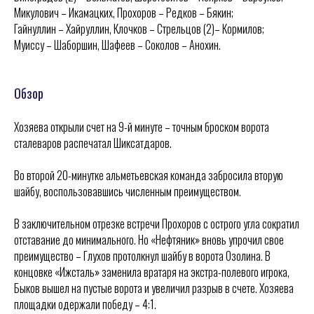
Микулович – Икамацких, Прохоров – Редков – Бякин;
Гайнуллин – Хайруллин, Клочков – Стрельцов (2)– Кормилов;
Муиссу – Шаборшин, Шафеев – Соколов – Анохин.
Обзор
Хозяева открыли счет на 9-й минуте – точным броском ворота
сталеваров распечатал Шиксатдаров.
Во второй 20-минутке альметьевская команда забросила вторую
шайбу, воспользовавшись численным преимуществом.
В заключительном отрезке встречи Прохоров с острого угла сократил
ХК
«
Ижсталь
»
НМХК
«
Прогресс
»
отставание до минимального. Но «Нефтяник» вновь упрочил свое
Тренерский штаб
Состав команды
преимущество – Глухов протолкнул шайбу в ворота Озолина. В
Состав команды
Календарь МХЛ
концовке «Ижсталь» заменила вратаря на экстра-полевого игрока,
Администрация
Тренерский штаб
Быков вышел на пустые ворота и увеличил разрыв в счете. Хозяева
Турнирная таблица
площадки одержали победу – 4:1.