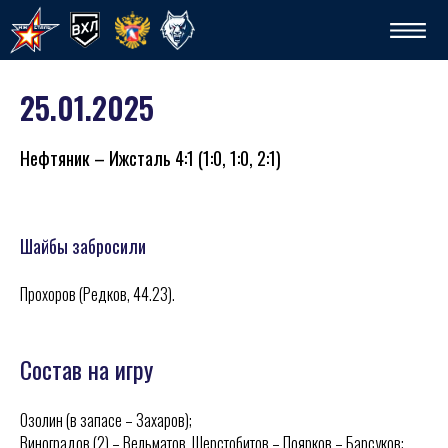
25.01.2025
Нефтяник – Ижсталь 4:1 (1:0, 1:0, 2:1)
Шайбы забросили
Спо
Прохоров (Редков, 44.23).
Состав на игру
Озолин (в запасе – Захаров);
Виноградов (2) – Вельматов, Шерстобитов – Поярков – Барсуков;