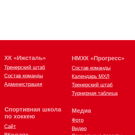
Спортивная школа
Медиа
по хоккею
Фото
Сайт
Видео
ВКонтакте
Социальные проекты
Фан-зона
Всё о хоккее
НХЛ
КХЛ
ВХЛ
Акции для
болельщиков
НМХЛ
Магазин
ООО «ХК «Ижсталь»
ОГРН 1261800004751, ИНН 1800050073
г. Ижевск, ул. Свободы, д. 82а
8 (3412) 572062 (доб. 1)
izhstal@mail.ru
Политика конфиденциальности
Согласие на обработку персональных данных
Публичная оферта