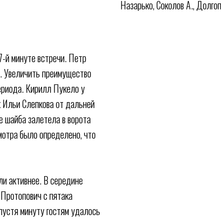
Назарько, Соколов А., Долго
7-й минуте встречи. Петр
у. Увеличить преимущество
ериода. Кирилл Пукело у
к Ильи Слепкова от дальней
е шайба залетела в ворота
мотра было определено, что
и активнее. В середине
Протопович с пятака
пустя минуту гостям удалось