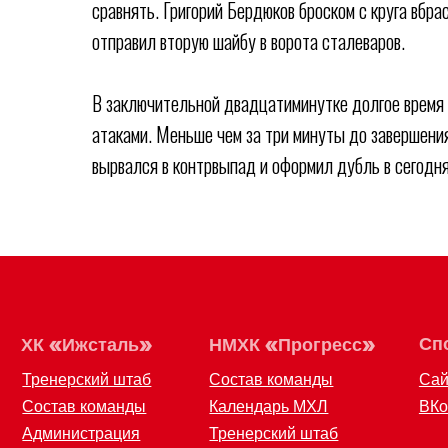
сравнять. Григорий Бердюков броском с круга вбр
отправил вторую шайбу в ворота сталеваров.
В заключительной двадцатиминутке долгое время
атаками. Меньше чем за три минуты до завершени
вырвался в контрвыпад и оформил дубль в сегодн
«
»
«
»
Спортивн
ХК
Ижсталь
НМХК
Прогресс
Тренерский штаб
Состав команды
Сайт
Состав команды
Календарь МХЛ
ВКонтакте
Администрация
Тренерский штаб
Турнирная таблица
ООО «ХК «Ижсталь»
8 (34
ОГРН 1261800004751, ИНН 1800050073
izhst