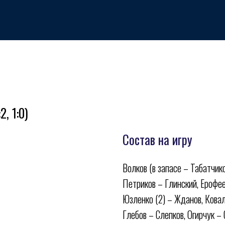
, 1:0)
Состав на игру
Волков (в запасе – Табатчико
Петриков – Глинский, Ерофее
ивная школа по хоккею
Медиа
Фан-зона
Всё о хоккее
Магазин
Юзленко (2) – Жданов, Кова
Глебов – Слепков, Огирчук –