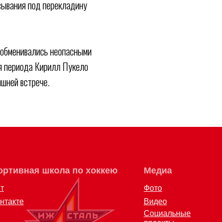
асывания под перекладину
 обменивались неопасными
я периода Кирилл Пукело
яшней встрече.
ая школа по хоккею
Медиа
Фан-зона
Акции для
Фото
болельщик
Видео
Социальные
проекты
12) 572062 (доб. 1)
al@mail.ru