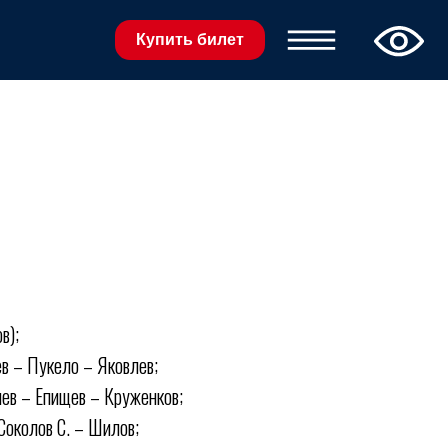
Купить билет
в);
в – Пукело – Яковлев;
лев – Епищев – Круженков;
 Соколов С. – Шилов;