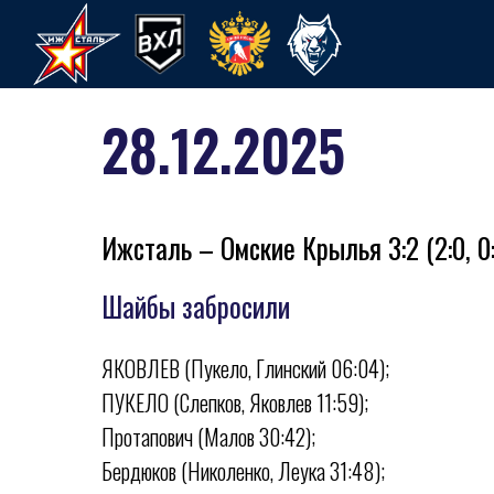
28.12.2025
Ижсталь – Омские Крылья 3:2 (2:0, 0:2
Шайбы забросили
ЯКОВЛЕВ (Пукело, Глинский 06:04);
ПУКЕЛО (Слепков, Яковлев 11:59);
ХК Ижсталь
НМХК Прогресс
Спорт
Протапович (Малов 30:42);
Бердюков (Николенко, Леука 31:48);