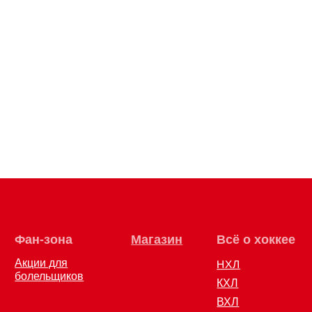
Магазин
Всё о хоккее
НХЛ
ов
КХЛ
ВХЛ
НМХЛ