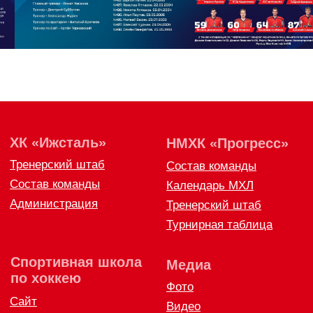
ХК
«
Ижсталь
»
НМХК
«
Прогресс
»
Тренерский штаб
Состав команды
Состав команды
Календарь МХЛ
Администрация
Тренерский штаб
Турнирная таблица
Спортивная школа
Медиа
по хоккею
Фото
Сайт
Видео
ВКонтакте
Социальные проекты
Фан-зона
Всё о хоккее
НХЛ
КХЛ
ВХЛ
Акции для
болельщиков
НМХЛ
Магазин
ООО «ХК «Ижсталь»
ОГРН 1261800004751, ИНН 1800050073
г. Ижевск, ул. Свободы, д. 82а