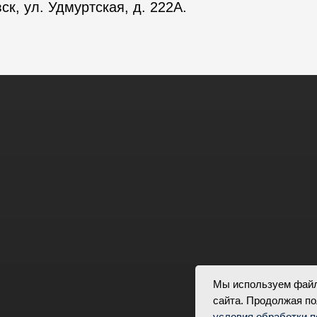
ск, ул. Удмуртская, д. 222А.
Мы используем файл
сайта. Продолжая по
ая школа по хоккею
Медиа
Фан-зона
условия обработки 