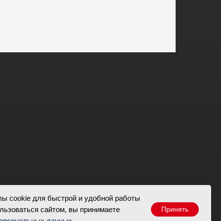
ы cookie для быстрой и удобной работы
льзоваться сайтом, вы принимаете
Принять
Магазин
Всё о хоккее
персональных данных
.