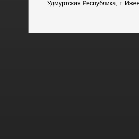
Удмуртская Республика, г. Ижев
ХК
«
Ижсталь
»
НМХК
«
Прогресс
»
Спортивн