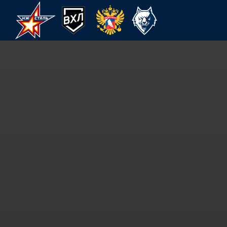
ХК Ижсталь
НМХК Прогресс
Спорт