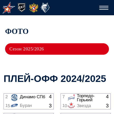
ФОТО
Сезон 2025/2026
ПЛЕЙ-ОФФ 2024/2025
Спо
Торпедо-
4
4
2
Динамо СПб
7
Горький
1/8 
3
3
Буран
15
10
Звезда
3
4
1
8
Челмет
Металлург Нк
4
2
16
9
Магнитка
Молот
Торпедо-
4
4
2
Динамо СПб
7
Горький
0
2
16
8
Магнитка
Челмет