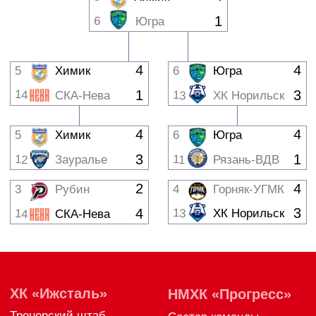
ХК
«
Ижсталь
»
НМХК
«
Прогресс
»
Тренерский штаб
Состав команды
Состав команды
Календарь МХЛ
Администрация
Тренерский штаб
Турнирная таблица
Спортивная школа
Медиа
по хоккею
Фото
Сайт
Видео
ВКонтакте
Социальные проекты
Фан-зона
Всё о хоккее
НХЛ
КХЛ
ВХЛ
Акции для
болельщиков
НМХЛ
Магазин
ООО «ХК «Ижсталь»