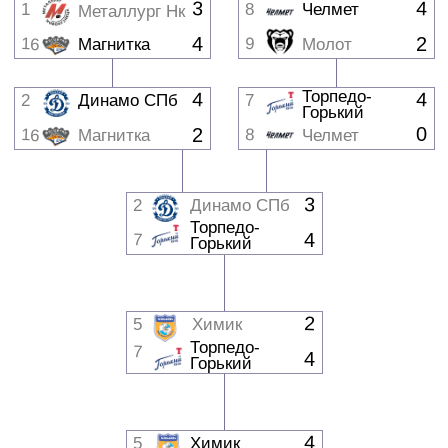
3
2
Динамо СПб
Торпедо-
4
7
Горький
2
5
Химик
Торпедо-
7
4
Горький
4
5
Химик
1
6
Югра
4
4
5
Химик
6
Югра
1
3
14
13
СКА-Нева
ХК Норильск
4
4
5
Химик
6
Югра
3
1
12
11
Зауралье
Рязань-ВДВ
2
4
3
Рубин
4
Горняк-УГМК
3
4
13
ХК Норильск
14
СКА-Нева