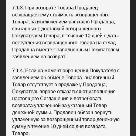
7.1.3. При возврате Товара Продавец
8 (3412) 572062 (доб. 1)
izhstal@mail.ru
возвращает ему стоимость возвращенного
Товара, за исключением расходов Продавца,
Политика конфиденциальности
связанных с доставкой возвращенного
Согласие на обработку персональных данных
Покупателем Товара, в течение 10 дней с даты
Публичная оферта
Правила возврата и обмена товара
поступления возвращенного Товара на склад
Продавца вместе с заполненным Покупателем
заявлением на возврат.
7.1.4. Если на момент обращения Покупателя с
заявлением об обмене Товара аналогичный
Товар отсутствует в продаже у Продавца,
Покупатель вправе отказаться от исполнения
настоящего Соглашения и потребовать
возврата уплаченной за указанный Товар
денежной суммы. Продавец обязан вернуть
уплаченную за возвращенный товар денежную
сумму в течение 10 дней со дня возврата
Товара.