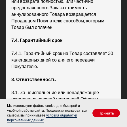
или возврата полностью, или частично
предоплаченного Заказа стоимость
аннулированного Товара возвращается
Продавцом Покупателю способом, которым
Товар был оплачен.
7.4. Гарантийный срок
7.4.1. Гарантийный срок на Товар составляет 30
календарных дней со дня его передачи
Покупателю.
8. Ответственность
8.1. За неисполнение или ненадлежащее
исполнение условий настоящей Оферты
Стороны несут ответственность в соответствии с
Мы используем файлы cookie для быстрой и
удобной работы сайта. Продолжая пользоваться
действующим законодательством Российской
Принять
сайтом, вы принимаете
условия обработки
Федерации.
персональных данных
.