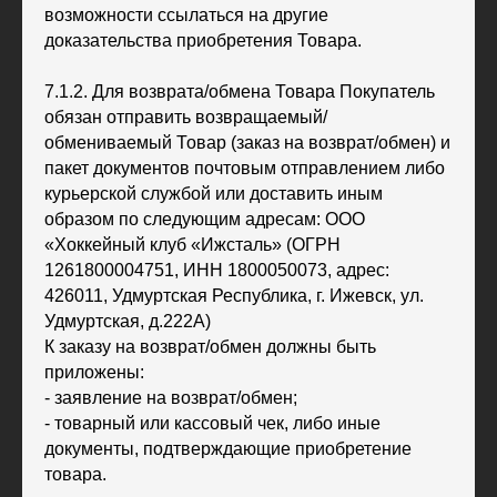
ХК
«
Ижсталь
»
возможности ссылаться на другие
НМХК
«
Прогресс
»
доказательства приобретения Товара.
Тренерский штаб
Состав команды
Состав команды
Календарь МХЛ
Администрация
Тренерский штаб
7.1.2. Для возврата/обмена Товара Покупатель
Турнирная таблица
обязан отправить возвращаемый/
обмениваемый Товар (заказ на возврат/обмен) и
Спортивная школа
Медиа
пакет документов почтовым отправлением либо
по хоккею
Фото
курьерской службой или доставить иным
Сайт
Видео
ВКонтакте
образом по следующим адресам: ООО
Социальные проекты
«Хоккейный клуб «Ижсталь» (ОГРН
Фан-зона
Всё о хоккее
1261800004751, ИНН 1800050073, адрес:
НХЛ
426011, Удмуртская Республика, г. Ижевск, ул.
КХЛ
Удмуртская, д.222А)
ВХЛ
Акции для
К заказу на возврат/обмен должны быть
болельщиков
НМХЛ
приложены:
Магазин
- заявление на возврат/обмен;
- товарный или кассовый чек, либо иные
документы, подтверждающие приобретение
ООО «ХК «Ижсталь»
ОГРН 1261800004751, ИНН 1800050073
товара.
г. Ижевск, ул. Свободы, д. 82а