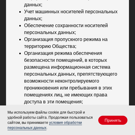
данных;
Учет машинных носителей персональных
данных;
Обеспечение сохранности носителей
персональных данных;
Организация пропускного режима на
территорию Общества;
Организация режима обеспечения
безопасности помещений, в которых
размещена информационная система
персональных данных, препятствующего
возможности неконтролируемого
проникновения или пребывания в этих
помещениях лиц, не имеющих права
доступа в эти помещения;
Размещение технических средств
Мы используем файлы cookie для быстрой и
обработки персональных данных в
удобной работы сайта. Продолжая пользоваться
Принять
пределах охраняемой территории;
сайтом, вы принимаете
условия обработки
персональных данных
.
Поддержание технических средств охраны,