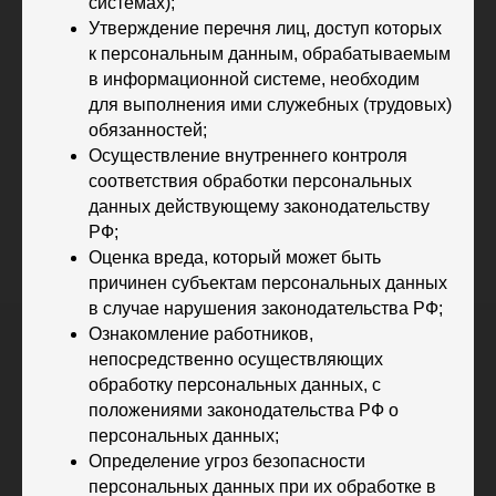
системах);
Спортивная школа
Медиа
по хоккею
Утверждение перечня лиц, доступ которых
Фото
Сайт
к персональным данным, обрабатываемым
Видео
ВКонтакте
Социальные проекты
в информационной системе, необходим
для выполнения ими служебных (трудовых)
Фан-зона
Всё о хоккее
обязанностей;
НХЛ
Осуществление внутреннего контроля
КХЛ
соответствия обработки персональных
ВХЛ
Акции для
болельщиков
данных действующему законодательству
НМХЛ
РФ;
Магазин
Оценка вреда, который может быть
причинен субъектам персональных данных
ООО «ХК «Ижсталь»
в случае нарушения законодательства РФ;
ОГРН 1261800004751, ИНН 1800050073
Ознакомление работников,
г. Ижевск, ул. Свободы, д. 82а
непосредственно осуществляющих
8 (3412) 572062 (доб. 1)
обработку персональных данных, с
izhstal@mail.ru
положениями законодательства РФ о
персональных данных;
Политика конфиденциальности
Определение угроз безопасности
Согласие на обработку персональных данных
Публичная оферта
персональных данных при их обработке в