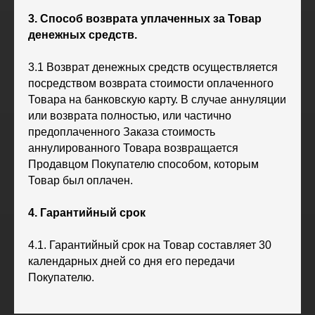
ООО «ХК «Ижсталь»
3. Способ возврата уплаченных за Товар
ОГРН 1261800004751, ИНН 1800050073
денежных средств.
г. Ижевск, ул. Свободы, д. 82а
8 (3412) 572062 (доб. 1)
3.1 Возврат денежных средств осуществляется
izhstal@mail.ru
посредством возврата стоимости оплаченного
Товара на банковскую карту. В случае аннуляции
Политика конфиденциальности
Согласие на обработку персональных данных
или возврата полностью, или частично
Публичная оферта
предоплаченного Заказа стоимость
Правила возврата и обмена товара
аннулированного Товара возвращается
Продавцом Покупателю способом, которым
Товар был оплачен.
4. Гарантийный срок
4.1. Гарантийный срок на Товар составляет 30
календарных дней со дня его передачи
Покупателю.