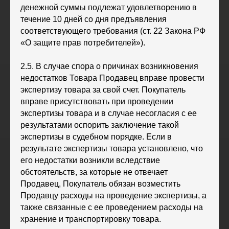
денежной суммы подлежат удовлетворению в
течение 10 дней со дня предъявления
соответствующего требования (ст. 22 Закона РФ
ХК
«
Ижсталь
»
НМХК
«
Прогресс
»
«О защите прав потребителей»).
Тренерский штаб
Состав команды
Состав команды
Календарь МХЛ
2.5. В случае спора о причинах возникновения
Администрация
Тренерский штаб
недостатков Товара Продавец вправе провести
Турнирная таблица
экспертизу товара за свой счет. Покупатель
Спортивная школа
Медиа
вправе присутствовать при проведении
по хоккею
экспертизы товара и в случае несогласия с ее
Фото
Сайт
Видео
результатами оспорить заключение такой
ВКонтакте
Социальные проекты
экспертизы в судебном порядке. Если в
результате экспертизы товара установлено, что
Фан-зона
Всё о хоккее
его недостатки возникли вследствие
НХЛ
обстоятельств, за которые не отвечает
КХЛ
Продавец, Покупатель обязан возместить
ВХЛ
Акции для
болельщиков
НМХЛ
Продавцу расходы на проведение экспертизы, а
также связанные с ее проведением расходы на
Магазин
хранение и транспортировку товара.