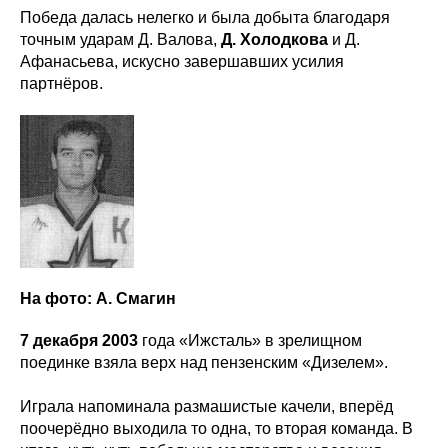
Победа далась нелегко и была добыта благодаря
точным ударам Д. Валова,
Д. Холодкова
и Д.
Афанасьева, искусно завершавших усилия
партнёров.
На фото: А. Смагин
ХК
«
Ижсталь
»
НМХК
«
Прогресс
»
Тренерский штаб
Состав команды
7 декабря 2003
года «Ижсталь» в зрелищном
Состав команды
Календарь МХЛ
поединке взяла верх над пензенским «Дизелем».
Администрация
Тренерский штаб
Турнирная таблица
Играла напоминала размашистые качели, вперёд
Спортивная школа
поочерёдно выходила то одна, то вторая команда. В
Медиа
по хоккею