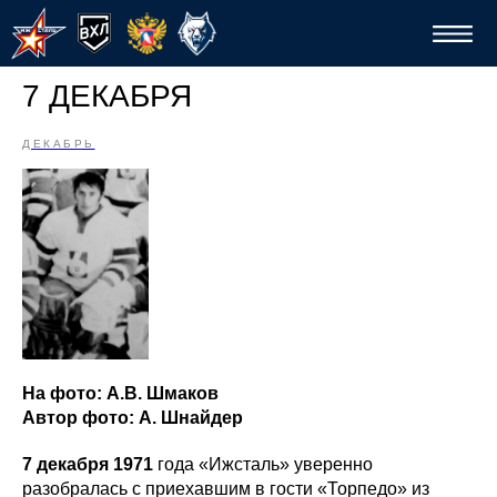
7 ДЕКАБРЯ
ДЕКАБРЬ
Спо
На фото: А.В. Шмаков
Автор фото: А. Шнайдер
7 декабря 1971
года «Ижсталь» уверенно
разобралась с приехавшим в гости «Торпедо» из