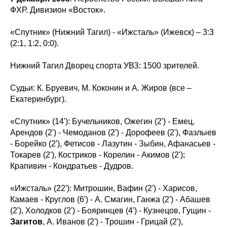
ФХР. Дивизион «Восток».
«Спутник» (Нижний Тагил) - «Ижсталь» (Ижевск) – 3:3
(2:1, 1:2, 0:0).
Нижний Тагил Дворец спорта УВЗ: 1500 зрителей.
Судьи: К. Бруевич, М. Коконин и А. Жиров (все –
Екатеринбург).
«Спутник» (14'): Бучельников, Ожегин (2') - Емец,
Арендов (2') - Чемоданов (2') - Дорофеев (2'), Фазлыев
- Борейко (2'), Фетисов - Лазутин - Зыбин, Афанасьев -
Токарев (2'), Костриков - Корелин - Акимов (2');
Крапивин - Кондратьев - Дудров.
«Ижсталь» (22'): Митрошин, Вафин (2') - Харисов,
Камаев - Круглов (6') - А. Смагин, Ганжа (2') - Абашев
(2'), Холодков (2') - Бояринцев (4') - Кузнецов, Гущин -
Загитов
, А. Иванов (2') - Трошин - Грицай (2'),