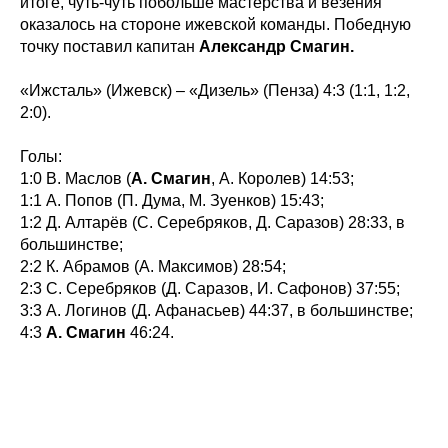
итоге, чуть-чуть побольше мастерства и везения
Фото
Сайт
оказалось на стороне ижевской команды. Победную
Видео
ВКонтакте
Социальные проекты
точку поставил капитан
Александр Смагин.
Фан-зона
Всё о хоккее
«Ижсталь» (Ижевск) – «Дизель» (Пенза) 4:3 (1:1, 1:2,
НХЛ
2:0).
КХЛ
ВХЛ
Акции для
Голы:
болельщиков
НМХЛ
1:0 В. Маслов (
А. Смагин
, А. Королев) 14:53;
Магазин
1:1 А. Попов (П. Дума, М. Зуенков) 15:43;
1:2 Д. Алтарёв (С. Серебряков, Д. Саразов) 28:33, в
большинстве;
ООО «ХК «Ижсталь»
2:2 К. Абрамов (А. Максимов) 28:54;
ОГРН 1261800004751, ИНН 1800050073
г. Ижевск, ул. Свободы, д. 82а
2:3 С. Серебряков (Д. Саразов, И. Сафонов) 37:55;
3:3 А. Логинов (Д. Афанасьев) 44:37, в большинстве;
8 (3412) 572062 (доб. 1)
4:3
А. Смагин
46:24.
izhstal@mail.ru
Политика конфиденциальности
Согласие на обработку персональных данных
Публичная оферта
Правила возврата и обмена товара