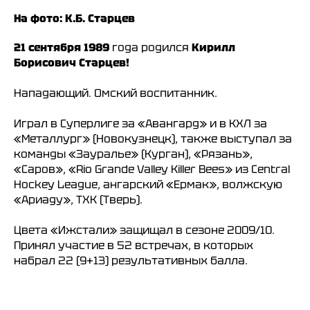
На фото: К.Б. Старцев
21 сентября 1989
года родился
Кирилл
Борисович Старцев!
Нападающий. Омский воспитанник.
ХК
«
Ижсталь
»
НМХК
«
Прогресс
»
Тренерский штаб
Состав команды
Играл в Суперлиге за «Авангард» и в КХЛ за
Состав команды
Календарь МХЛ
«Металлург» (Новокузнецк), также выступал за
Администрация
Тренерский штаб
команды «Зауралье» (Курган), «Рязань»,
Турнирная таблица
«Саров», «Rio Grande Valley Killer Bees» из Central
Hockey League, ангарский «Ермак», волжскую
Спортивная школа
Медиа
по хоккею
«Ариаду», ТХК (Тверь).
Фото
Сайт
Видео
ВКонтакте
Социальные проекты
Цвета «Ижстали» защищал в сезоне 2009/10.
Принял участие в 52 встречах, в которых
Фан-зона
Всё о хоккее
набрал 22 (9+13) результативных балла.
НХЛ
КХЛ
ВХЛ
Акции для
болельщиков