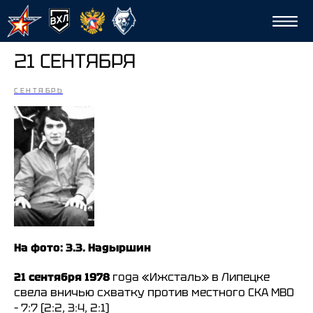
21 СЕНТЯБРЯ
СЕНТЯБРЬ
Сп
На фото: З.З. Надыршин
21 сентября 1978
года «Ижсталь» в Липецке
свела вничью схватку против местного СКА МВО
– 7:7 (2:2, 3:4, 2:1)