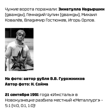
Чужие ворота поражали:
Зинатулла Надыршин
(дважды), Геннадий Чупин (дважды), Михаил
Ковалёв, Владимир Гостюжев, Игорь Орлов.
На фото: автор дубля В.В. Гудожников
Автор фото: Н. Сойма
21 сентября 1991
года «Ижсталь» в
Новокузнецке разбила местный «Металлург» –
5:1 (4:0, 0:1, 1:0)!