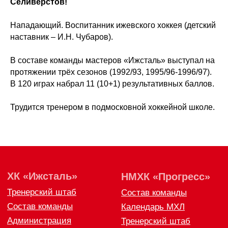
Селивёрстов!
Тренерский штаб
Состав команды
Состав команды
Календарь МХЛ
Нападающий. Воспитанник ижевского хоккея (детский
Администрация
Тренерский штаб
наставник – И.Н. Чубаров).
Турнирная таблица
Спортивная школа
Медиа
В составе команды мастеров «Ижсталь» выступал на
по хоккею
Фото
протяжении трёх сезонов (1992/93, 1995/96-1996/97).
Сайт
Видео
В 120 играх набрал 11 (10+1) результативных баллов.
ВКонтакте
Социальные проекты
Трудится тренером в подмосковной хоккейной школе.
Фан-зона
Всё о хоккее
НХЛ
КХЛ
ВХЛ
Акции для
болельщиков
НМХЛ
Магазин
ООО «ХК «Ижсталь»
ОГРН 1261800004751, ИНН 1800050073
г. Ижевск, ул. Свободы, д. 82а