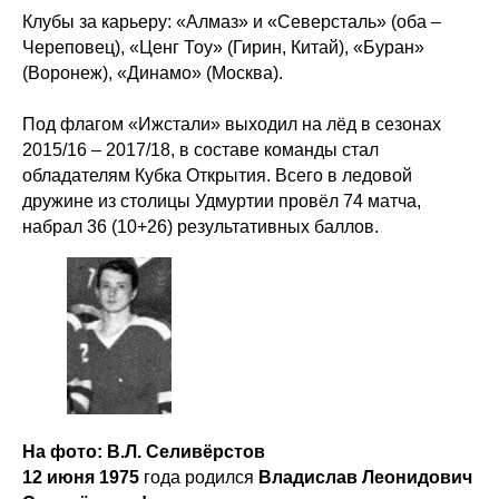
Клубы за карьеру: «Алмаз» и «Северсталь» (оба –
Череповец), «Ценг Тоу» (Гирин, Китай), «Буран»
(Воронеж), «Динамо» (Москва).
Под флагом «Ижстали» выходил на лёд в сезонах
2015/16 – 2017/18, в составе команды стал
обладателям Кубка Открытия. Всего в ледовой
дружине из столицы Удмуртии провёл 74 матча,
набрал 36 (10+26) результативных баллов.
На фото: В.Л. Селивёрстов
12 июня 1975
года родился
Владислав Леонидович
ХК
«
Ижсталь
»
НМХК
«
Прогресс
»