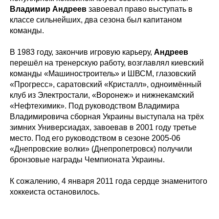
Владимир Андреев
завоевал право выступать в
ХК
«
Ижсталь
»
НМХК
«
Прогресс
»
классе сильнейших, два сезона был капитаном
Тренерский штаб
Состав команды
команды.
Состав команды
Календарь МХЛ
Администрация
Тренерский штаб
В 1983 году, закончив игровую карьеру,
Андреев
Турнирная таблица
перешёл на тренерскую работу, возглавлял киевский
команды «Машиностроитель» и ШВСМ, глазовский
Спортивная школа
Медиа
по хоккею
«Прогресс», саратовский «Кристалл», одноимённый
Фото
Сайт
клуб из Электростали, «Воронеж» и нижнекамский
Видео
ВКонтакте
Социальные проекты
«Нефтехимик». Под руководством Владимира
Владимировича сборная Украины выступала на трёх
Фан-зона
Всё о хоккее
зимних Универсиадах, завоевав в 2001 году третье
НХЛ
место. Под его руководством в сезоне 2005-06
КХЛ
«Днепровские волки» (Днепропетровск) получили
ВХЛ
Акции для
бронзовые награды Чемпионата Украины.
болельщиков
НМХЛ
К сожалению, 4 января 2011 года сердце знаменитого
Магазин
хоккеиста остановилось.
ООО «ХК «Ижсталь»
ОГРН 1261800004751, ИНН 1800050073