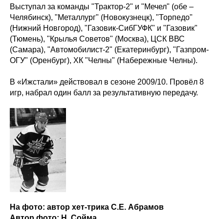
Выступал за команды "Трактор-2" и "Мечел" (обе –
Челябинск), "Металлург" (Новокузнецк), "Торпедо"
(Нижний Новгород), "Газовик-СибГУФК" и "Газовик"
(Тюмень), "Крылья Советов" (Москва), ЦСК ВВС
(Самара), "Автомобилист-2" (Екатеринбург), "Газпром-
ОГУ" (Оренбург), ХК "Челны" (Набережные Челны).
В «Ижстали» действовал в сезоне 2009/10. Провёл 8
игр, набрал один балл за результативную передачу.
На фото: автор хет-трика С.Е. Абрамов
Автор фото: Н. Сойма