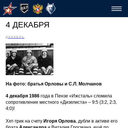
4 ДЕКАБРЯ
ДЕКАБРЬ
Спо
На фото: братья Орловы и С.Л. Молчанов
4 декабря 1986
года в Пензе «Ижсталь» сломила
сопротивление местного «Дизелиста» – 9:5 (3:2, 2:3,
4:0)!
Хет-трик на счету
Игоря Орлова
, дубли в активе его
брата
Александра
и Виталия Гросмана, ещё по