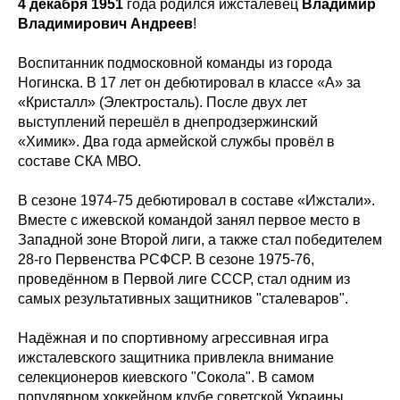
4 декабря 1951
года родился ижсталевец
Владимир
Владимирович Андреев
!
Воспитанник подмосковной команды из города
Ногинска. В 17 лет он дебютировал в классе «А» за
«Кристалл» (Электросталь). После двух лет
выступлений перешёл в днепродзержинский
«Химик». Два года армейской службы провёл в
составе СКА МВО.
В сезоне 1974-75 дебютировал в составе «Ижстали».
Вместе с ижевской командой занял первое место в
Западной зоне Второй лиги, а также стал победителем
28-го Первенства РСФСР. В сезоне 1975-76,
проведённом в Первой лиге СССР, стал одним из
самых результативных защитников "сталеваров".
Надёжная и по спортивному агрессивная игра
ижсталевского защитника привлекла внимание
селекционеров киевского "Сокола". В самом
популярном хоккейном клубе советской Украины