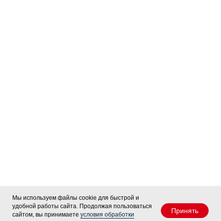
Тренерский штаб
Состав команды
Состав команды
Календарь МХЛ
Администрация
Тренерский штаб
Турнирная таблица
Спортивная школа
Медиа
по хоккею
Фото
Сайт
Видео
ВКонтакте
Социальные проекты
Фан-зона
Всё о хоккее
НХЛ
КХЛ
ВХЛ
Акции для
болельщиков
НМХЛ
Магазин
ООО «ХК «Ижсталь»
Мы используем файлы cookie для быстрой и
ОГРН 1261800004751, ИНН 1800050073
удобной работы сайта. Продолжая пользоваться
г. Ижевск, ул. Свободы, д. 82а
Принять
сайтом, вы принимаете
условия обработки