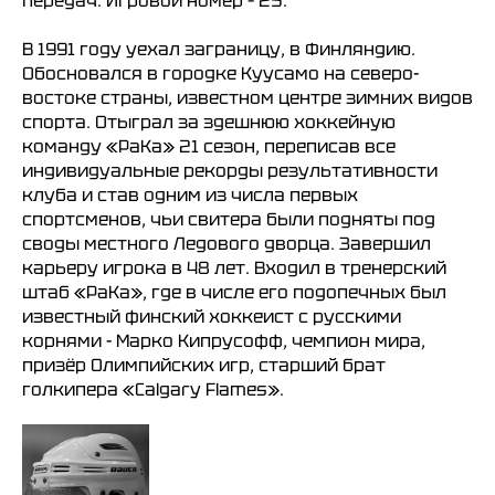
передач. Игровой номер – 25.
В 1991 году уехал заграницу, в Финляндию.
Обосновался в городке Куусамо на северо-
ХК
«
Ижсталь
»
НМХК
«
Прогресс
»
востоке страны, известном центре зимних видов
Тренерский штаб
Состав команды
спорта. Отыграл за здешнюю хоккейную
Состав команды
Календарь МХЛ
команду «PaKa» 21 сезон, переписав все
Администрация
Тренерский штаб
индивидуальные рекорды результативности
Турнирная таблица
клуба и став одним из числа первых
спортсменов, чьи свитера были подняты под
Спортивная школа
Медиа
своды местного Ледового дворца. Завершил
по хоккею
Фото
карьеру игрока в 48 лет. Входил в тренерский
Сайт
Видео
штаб «PaKa», где в числе его подопечных был
ВКонтакте
Социальные проекты
известный финский хоккеист с русскими
Фан-зона
Всё о хоккее
корнями - Марко Кипрусофф, чемпион мира,
призёр Олимпийских игр, старший брат
НХЛ
КХЛ
голкипера «Calgary Flames».
ВХЛ
Акции для
болельщиков
НМХЛ
Магазин