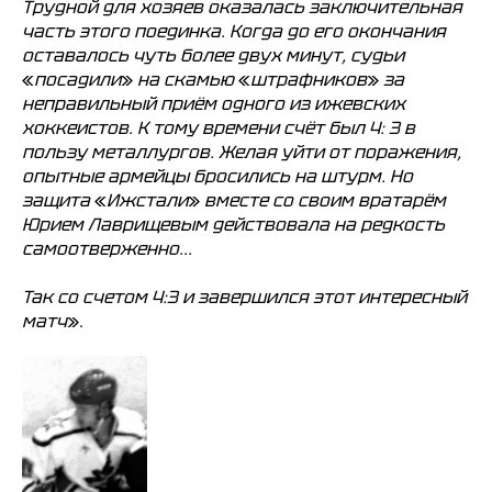
Трудной для хозяев оказалась заключительная
часть этого поединка. Когда до его окончания
оставалось чуть более двух минут, судьи
«
посадили
»
на скамью
«
штрафников
»
за
неправильный приём одного из ижевских
хоккеистов. К тому времени счёт был 4: 3 в
пользу металлургов. Желая уйти от поражения,
опытные армейцы бросились на штурм. Но
защита
«
Ижстали
»
вместе со своим вратарём
Юрием Лаврищевым действовала на редкость
самоотверженно...
Так со счетом 4:3 и завершился этот интересный
матч
».