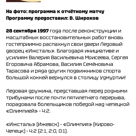
На фото: программа к отчётному матчу
Программу предоставил: В. Широков
28 сентября 1997
года после реконструкции и
масштабных восстановительных работ вновь
гостеприимно распахнул свои двери Ледовый
дворец «Ижсталь». Благодаря инициативе и
усилиям Валерия Васильевича Моисеева, Сергея
Егоровича Абрамова, Василия Семёновича
Тарасова и ряда других подвижников спорта
большой хоккей вернулся в столицу Удмуртии!
Ледовая дружина, представшая перед родными
трибунами после почти пятилетнего перерыва,
порадовала болельщиков победой над чепецкой
«Олимпией» – 4:2.
«Ижсталь» (Ижевск) – «Олимпия» (Кирово-
Чепецк) - 4:2 (2:1, 2:0, 0:1).