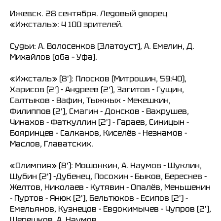
Ижевск. 28 сентября. Ледовый дворец
«Ижсталь»: 4 100 зрителей.
Судьи: А. Волосенков (Златоуст), А. Емелин, Д.
Михайлов (оба – Уфа).
«Ижсталь» (8'): Плосков (Митрошин, 59:40),
Харисов (2') - Андреев (2'), Загитов - Гущин,
Салтыков - Вафин, Тыжных - Мекешкин,
Филиппов (2'), Смагин - Донсков - Вахрушев,
Чинахов - Фаткуллин (2') - Гараев, Синицын -
Бояринцев - Салканов, Киселёв - Незнамов -
Маслов, Главатских.
«Олимпия» (8'): Мошонкин, А. Наумов - Шуклин,
Шубин (2') -Дубенец, Посохин - Быков, Береснев -
Желтов, Николаев - Кутявин - Опалёв, Меньшенин
- Пуртов - Янюк (2'), Бельтюков - Есипов (2') -
Емельянов, Кузнецов - Евдокимычев - Чупров (2'),
Шерешков, А. Наумов.