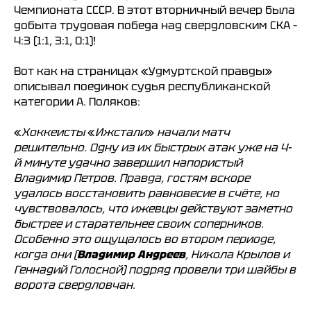
Чемпионата СССР. В этот вторничный вечер была
добыта трудовая победа над cвepдлoвcким СКА –
4:3 (1:1, 3:1, 0:1)!
Вот как на страницах «Удмуртской правды»
описывал поединок судья республиканской
категории А. Поляков:
«
Хоккеисты
«
Ижстали
»
начали матч
решительно. Одну из их быстрых атак уже на 4-
й минуте удачно завершил напористый
Владимир Петров. Правда, гостям вскоре
удалось восстановить равновесие в счёте, но
чувствовалось, что ижевцы действуют заметно
быстрее и старательнее своих соперников.
Особенно это ощущалось во втором периоде,
когда они (
Владимир Андреев
, Никола Крылов и
Геннадий Голосной) подряд провели три шайбы в
ворота свердловчан.