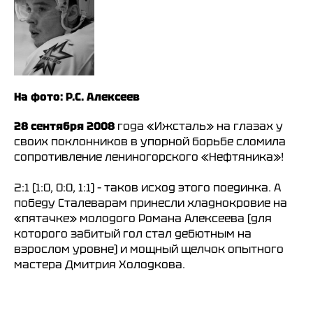
ООО «ХК «Ижсталь»
ОГРН 1261800004751, ИНН 1800050073
г. Ижевск, ул. Свободы, д. 82а
8 (3412) 572062 (доб. 1)
izhstal@mail.ru
На фото: Р.С. Алексеев
Политика конфиденциальности
Согласие на обработку персональных данных
28 сентября 2008
года «Ижсталь» на глазах у
Публичная оферта
своих поклонников в упорной борьбе сломила
Правила возврата и обмена товара
сопротивление лениногорского «Нефтяника»!
2:1 (1:0, 0:0, 1:1) – таков исход этого поединка. А
победу Сталеварам принесли хладнокровие на
«пятачке» молодого Романа Алексеева (для
которого забитый гол стал дебютным на
взрослом уровне) и мощный щелчок опытного
мастера Дмитрия Холодкова.