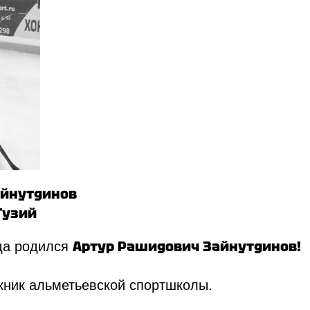
Зайнутдинов
 Гузий
Артур Рашидович Зайнутдинов!
да родился
кник альметьевской спортшколы.