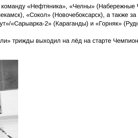
ю команду «Нефтяника», «Челны» (Набережные 
екамск), «Сокол» (Новочебоксарск), а также за
ут»/«Сарыарка-2» (Караганды) и «Горняк» (Руд
ли» трижды выходил на лёд на старте Чемпио