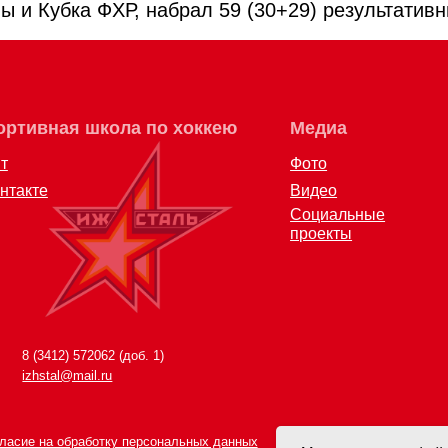
ы и Кубка ФХР, набрал 59 (30+29) результатив
12) 572062 (доб. 1)
al@mail.ru
 обработку персональных данных
врата и обмена товара