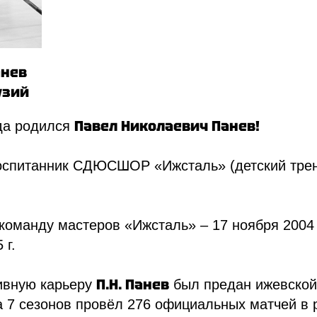
анев
узий
Павел Николаевич Панев!
да родился
спитанник СДЮСШОР «Ижсталь» (детский трене
команду мастеров «Ижсталь» – 17 ноября 2004 
ая школа по хоккею
Медиа
Фан-зона
 г.
Акции для
Фото
болельщик
Видео
П.Н. Панев
ивную карьеру
был предан ижевской
Социальные
проекты
а 7 сезонов провёл 276 официальных матчей в 