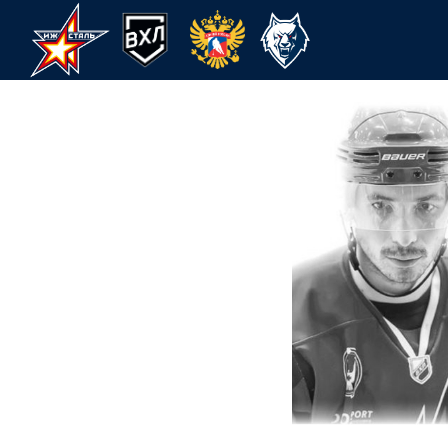
2 ИЮЛЯ
ИЮЛЬ
ХК Ижсталь
НМХК Прогресс
Спорт