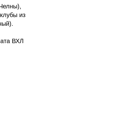
Челны),
 клубы из
ный).
ната ВХЛ