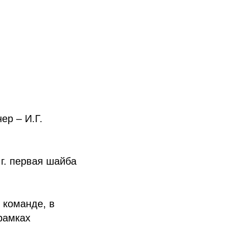
р – И.Г.
г. первая шайба
Магазин
Всё о хоккее
НХЛ
ов
КХЛ
 команде, в
ВХЛ
НМХЛ
рамках