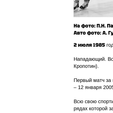
На фото: П.Н. П
Авто фото: А. Г
2 июля 1985
го
Нападающий. Во
Кропотин).
Первый матч за 
«
»
«
»
Спортивн
ХК
Ижсталь
НМХК
Прогресс
– 12 января 2005
Тренерский штаб
Состав команды
Сайт
Состав команды
Календарь МХЛ
ВКонтакте
Всю свою спорт
Администрация
Тренерский штаб
Турнирная таблица
рядах которой з