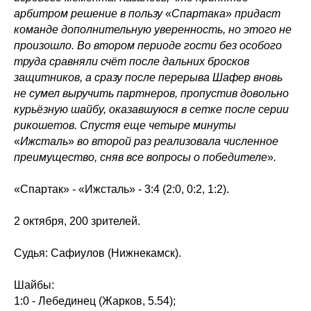
Магазин
арбитром решение в пользу
«
Спартака
»
придаст
команде дополнительную уверенность, но этого не
ООО «ХК «Ижсталь»
произошло. Во втором периоде гости без особого
ОГРН 1261800004751, ИНН 1800050073
труда сравняли счёт после дальних бросков
г. Ижевск, ул. Свободы, д. 82а
защитников, а сразу после перерыва Шафер вновь
не сумел выручить партнеров, пропустив довольно
8 (3412) 572062 (доб. 1)
izhstal@mail.ru
курьёзную шайбу, оказавшуюся в сетке после серии
рикошетов. Спустя еще четыре минуты
Политика конфиденциальности
«
Ижсталь
»
во второй раз реализовала численное
Согласие на обработку персональных данных
Публичная оферта
преимущество, сняв все вопросы о победителе
»
.
Правила возврата и обмена товара
«Спартак» - «Ижсталь» - 3:4 (2:0, 0:2, 1:2).
2 октября, 200 зрителей.
Судья: Сафиулов (Нижнекамск).
Шайбы:
1:0 - Лебединец (Жарков, 5.54);