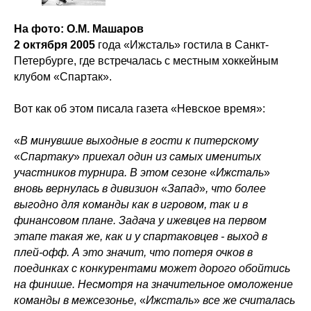
На фото: О.М. Машаров
2 октября 2005
года «Ижсталь» гостила в Санкт-
Петербурге, где встречалась с местным хоккейным
клубом «Cпартак».
Вот как об этом писала газета «Невское время»:
«
В минувшие выходные в гости к питерскому
«
Спартаку
»
приехал один из самых именитых
участников турнира. В этом сезоне
«
Ижсталь
»
вновь вернулась в дивизион
«
Запад
»
, что более
выгодно для команды как в игровом, так и в
финансовом плане. Задача у ижевцев на первом
этапе такая же, как и у спартаковцев - выход в
плей-офф. А это значит, что потеря очков в
поединках с конкурентами может дорого обойтись
на финише. Несмотря на значительное омоложение
команды в межсезонье,
«
Ижсталь
»
все же считалась