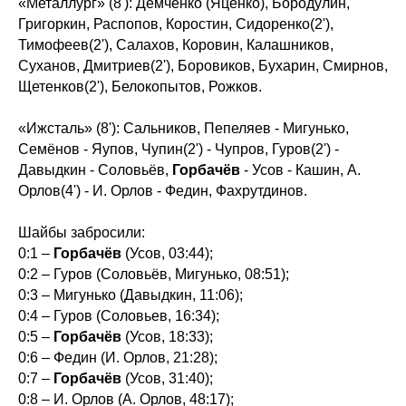
«Металлург» (8'): Демченко (Яценко), Бородулин,
Григоркин, Распопов, Коростин, Сидоренко(2'),
Тимофеев(2'), Салахов, Коровин, Калашников,
Суханов, Дмитриев(2'), Боровиков, Бухарин, Смирнов,
Щетенков(2'), Белокопытов, Рожков.
«Ижсталь» (8'): Сальников, Пепеляев - Мигунько,
Семёнов - Яупов, Чупин(2') - Чупров, Гуров(2') -
Давыдкин - Соловьёв,
Горбачёв
- Усов - Кашин, А.
Орлов(4') - И. Орлов - Федин, Фахрутдинов.
Шайбы забросили:
0:1 –
Горбачёв
(Усов, 03:44);
0:2 – Гуров (Соловьёв, Мигунько, 08:51);
0:3 – Мигунько (Давыдкин, 11:06);
0:4 – Гуров (Соловьев, 16:34);
0:5 –
Горбачёв
(Усов, 18:33);
0:6 – Федин (И. Орлов, 21:28);
0:7 –
Горбачёв
(Усов, 31:40);
0:8 – И. Орлов (А. Орлов, 48:17);