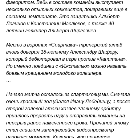
фаворитом. Ведь в составе команды выступает
несколько опытных хоккеистов, поигравших ещё в
союзном чемпионате. Это защитники Альберт
Логинов и Константин Маслюков, а также 40-
летний голкипер Альберт Ширгазиев.
ХК
«
Ижсталь
»
НМХК
«
Прогресс
»
Тренерский штаб
Состав команды
Место в воротах
«С
партака
»
тренерский штаб
Состав команды
Календарь МХЛ
вновь доверил 18-летнему Александру Шаферу,
Администрация
Тренерский штаб
который дебютировал в игре против
«
Капитана
»
.
Турнирная таблица
Но именно поединки с
«
Ижсталью
»
можно назвать
боевым крещением молодого голкипера.
Спортивная школа
Медиа
по хоккею
…
Фото
Сайт
Видео
ВКонтакте
Социальные проекты
Начало матча осталось за спартаковцами. Сначала
очень красивый гол удался Ивану Лебединцу, а после
Фан-зона
Всё о хоккее
второй голевой атаки хозяев главному арбитру
НХЛ
пришлось прервать игру и отправить команды на
КХЛ
перерыв ранее намеченного срока. Причиной этому
ВХЛ
Акции для
болельщиков
стал слишком затянувшийся видеопросмотр
НМХЛ
игрового момента. Казалось, что принятое