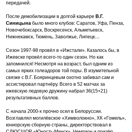
передачей.
После демобилизации в долгой карьере
В.Г.
Синицына
было много клубов: Саратов, Уфа, Пенза,
Новочебоксарск, Воскресенск, Альметьевск,
Нижнекамск, Тюмень, Заволжье, Липецк…
Сезон 1997-98 провёл в «Ижстали». Казалось бы, в
Ижевске провёл всего-то один сезон. Но как
запомнился! Несмотря на возраст, был одним из
самых ярких голеадоров той поры. В изумительной
связке с В.Г. Бояринцевым охотно забивал сам и
ассистировал партнёру. Всего в 52 матчах за
ижевскую ледовую дружину набрал 36(15+21)
результативных баллов.
С начала 2000-х прочно осел в Белоруссии.
Возглавлял могилёвское «Химволокно», ХК «Гомель»,
юниорскую сборную страны, директорствовал в
СДЮСШОР «Юность-Минск». Чемпион и призёр