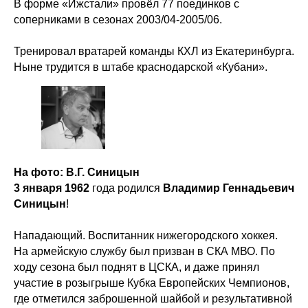
В форме «Ижстали» провёл 77 поединков с
ВХЛ
Акции для
соперниками в сезонах 2003/04-2005/06.
болельщиков
НМХЛ
Тренировал вратарей команды КХЛ из Екатеринбурга.
Магазин
Ныне трудится в штабе краснодарской «Кубани».
ООО «ХК «Ижсталь»
ОГРН 1261800004751, ИНН 1800050073
г. Ижевск, ул. Свободы, д. 82а
8 (3412) 572062 (доб. 1)
izhstal@mail.ru
На фото: В.Г. Синицын
Политика конфиденциальности
Согласие на обработку персональных данных
3 января 1962
года родился
Владимир Геннадьевич
Публичная оферта
Синицын
!
Правила возврата и обмена товара
Нападающий. Воспитанник нижегородского хоккея.
На армейскую службу был призван в СКА МВО. По
ходу сезона был поднят в ЦСКА, и даже принял
участие в розыгрыше Кубка Европейских Чемпионов,
где отметился заброшенной шайбой и результативной