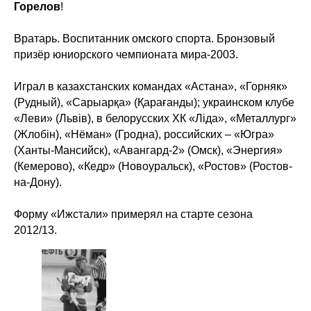
Горелов
!
Вратарь. Воспитанник омского спорта. Бронзовый
призёр юниорского чемпионата мира-2003.
Играл в казахстанских командах «Астана», «Горняк»
(Рудный), «Сарыарқа» (Қарағанды); украинском клубе
«Леви» (Львів), в белорусских ХК «Ліда», «Металлург»
(Жлобін), «Нёман» (Гродна), российских – «Югра»
(Ханты-Мансийск), «Авангард-2» (Омск), «Энергия»
(Кемерово), «Кедр» (Новоуральск), «Ростов» (Ростов-
на-Дону).
Форму «Ижстали» примерял на старте сезона
2012/13.