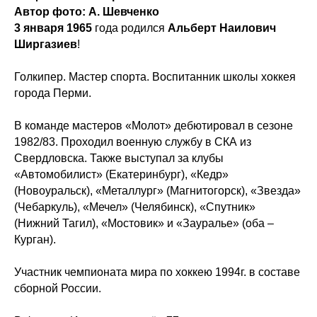
Автор фото: А. Шевченко
3 января 1965
года родился
Альберт Наилович
Ширгазиев
!
Голкипер. Мастер спорта. Воспитанник школы хоккея
города Перми.
В команде мастеров «Молот» дебютировал в сезоне
ХК
«
Ижсталь
»
НМХК
«
Прогресс
»
1982/83. Проходил военную службу в СКА из
Тренерский штаб
Состав команды
Свердловска. Также выступал за клубы
Состав команды
Календарь МХЛ
Администрация
Тренерский штаб
«Автомобилист» (Екатеринбург), «Кедр»
Турнирная таблица
(Новоуральск), «Металлург» (Магнитогорск), «Звезда»
(Чебаркуль), «Мечел» (Челябинск), «Спутник»
Спортивная школа
Медиа
(Нижний Тагил), «Мостовик» и «Зауралье» (оба –
по хоккею
Фото
Курган).
Сайт
Видео
ВКонтакте
Социальные проекты
Участник чемпионата мира по хоккею 1994г. в составе
Фан-зона
Всё о хоккее
сборной России.
НХЛ
КХЛ