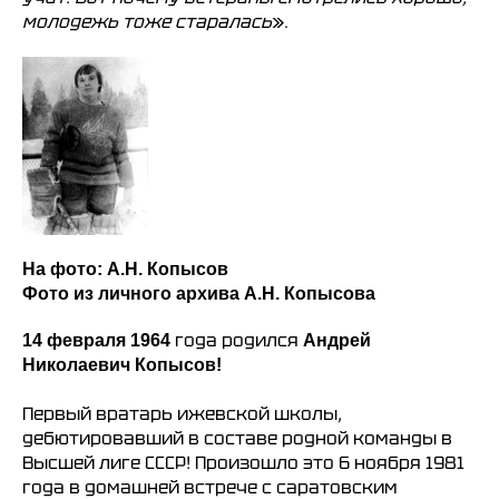
Согласие на обработку персональных данных
молодежь тоже старалась
».
Публичная оферта
Правила возврата и обмена товара
На фото: А.Н. Копысов
Фото из личного архива А.Н. Копысова
года родился
14 февраля 1964
Андрей
Николаевич Копысов!
Первый вратарь ижевской школы,
дебютировавший в составе родной команды в
Высшей лиге СССР! Произошло это 6 ноября 1981
года в домашней встрече с саратовским