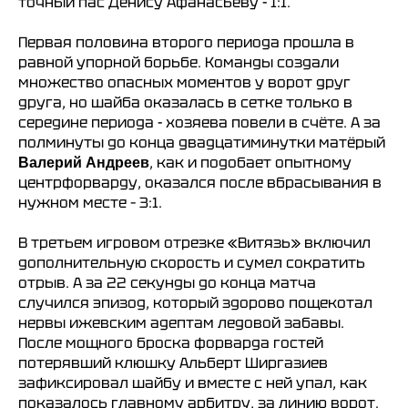
точный пас Денису Афанасьеву - 1:1.
Первая половина второго периода прошла в
равной упорной борьбе. Команды создали
множество опасных моментов у ворот друг
друга, но шайба оказалась в сетке только в
середине периода - хозяева повели в счёте. А за
полминуты до конца двадцатиминутки матёрый
, как и подобает опытному
Валерий Андреев
центрфорварду, оказался после вбрасывания в
нужном месте – 3:1.
В третьем игровом отрезке «Витязь» включил
дополнительную скорость и сумел сократить
отрыв. А за 22 секунды до конца матча
случился эпизод, который здорово пощекотал
нервы ижевским адептам ледовой забавы.
После мощного броска форварда гостей
потерявший клюшку Альберт Ширгазиев
зафиксировал шайбу и вместе с ней упал, как
показалось главному арбитру, за линию ворот.