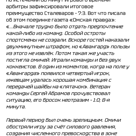
арбитры зафиксировали итоговое
преимущество Сталеваров – 7:3. Вот что писала
об этом поединке газета «Омская правда»:
«
...Вначале трудно было отдать предпочтение
какой-либо из команд. Особой остроты
спортсмены не создали. Вскоре гостей наказали
двухминутным штрафом, но
«
Авангард
»
пользы
из этого не извлёк. Потом такая же участь
постигла омичей. Играли команды и без двух
хоккеистов. В один из моментов, когда на поле у
«
Авангарда
»
появился четвертый игрок,
ижевцам удалась хорошая комбинация с
передачей шайбы на
«
пятачок
»
. Ветеран
команды Сергей Абрамов прочувствовал
ситуацию, его бросок неотразим – 1:0; 8-я
минута.
Первый период был очень зрелищным. Омичи
обостряли игру за счёт силового давления,
создания численного превосходства в зоне