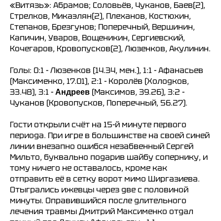
«Витязь»: Абрамов; Соловьёв, Чуканов, Баев(2),
Стрелков, Микаэлян(2), Плеханов, Костюхин,
Степанов, Брезгунов; Поперечный, Вершинин,
Капичин, Уваров, Вощеникин, Сергиевский,
Кочегаров, Кровопусков(2), Люзенков, Акулинин.
Голы: 0:1 - Люзенков (14.34, мен.), 1:1 - Афанасьев
(Максименко, 17.01), 2:1 - Королёв (Холодков,
33.48), 3:1 -
(Максимов, 39.26), 3:2 -
Андреев
Чуканов (Кровопусков, Поперечный, 56.27).
Гости открыли счёт на 15-й минуте первого
периода. При игре в большинстве на своей синей
линии внезапно ошибся незабвенный Сергей
Мильто, буквально подарив шайбу сопернику, и
тому ничего не оставалось, кроме как
отправить её в сетку ворот мимо Ширгазиева.
Отыгрались ижевцы через две с половиной
минуты. Оправившийся после длительного
лечения травмы Дмитрий Максименко отдал