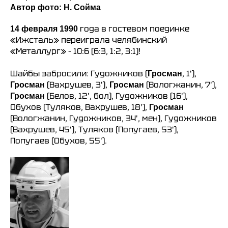
Автор фото: Н. Сойма
года в гостевом поединке
14 февраля 1990
«Ижсталь» переиграла челябинский
«Металлург» – 10:6 (6:3, 1:2, 3:1)!
Шайбы забросили: Гудожников (
, 1'),
Гросман
(Вахрушев, 3'),
(Вологжанин, 7'),
Гросман
Гросман
(Белов, 12', бол), Гудожников (16'),
Гросман
Обухов (Туляков, Вахрушев, 18'),
Гросман
(Вологжанин, Гудожников, 34', мен), Гудожников
(Вахрушев, 45'), Туляков (Попугаев, 53'),
Попугаев (Обухов, 55').