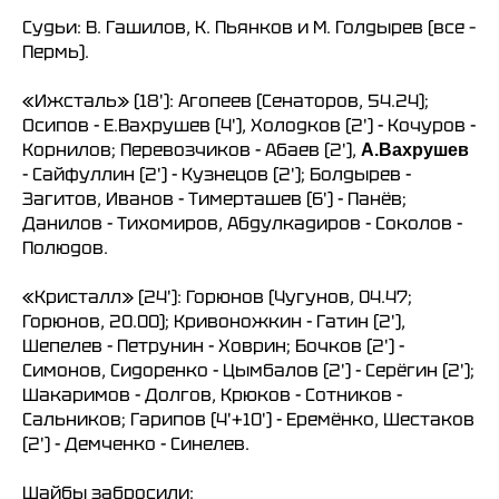
Судьи: В. Гашилов, К. Пьянков и М. Голдырев (все –
Пермь).
«Ижсталь» (18'): Агопеев (Сенаторов, 54.24);
Осипов - Е.Вахрушев (4'), Холодков (2') - Кочуров -
Корнилов; Перевозчиков - Абаев (2'),
А.Вахрушев
- Сайфуллин (2') - Кузнецов (2'); Болдырев -
Загитов, Иванов - Тимерташев (6') - Панёв;
Данилов - Тихомиров, Абдулкадиров - Соколов -
Полюдов.
«Кристалл» (24'): Горюнов (Чугунов, 04.47;
Горюнов, 20.00); Кривоножкин - Гатин (2'),
Шепелев - Петрунин - Ховрин; Бочков (2') -
Симонов, Сидоренко - Цымбалов (2') - Серёгин (2');
Шакаримов - Долгов, Крюков - Сотников -
Сальников; Гарипов (4'+10') - Еремёнко, Шестаков
(2') - Демченко - Синелев.
Шайбы забросили: