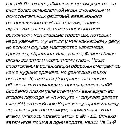
гостей. Гости же добивались преимущества за
счет более осмысленной игры, экономных и
осмотрительных действий, взвешенного
распоряжения шайбой, точным, только
адресным пасом. В этом отношении они
выглядели, как старшие товарищи, которых
надо уважать и учиться у них хоккейному делу,
Во всяком случае, мастерство Береснева,
Гросмана, Абрамова, Вахрушева, Федина было
очень заметно и неопытному глазу. Наши
спортсмены в организации обороны смотрелись
как в худшие времена. Но даже оба наших
вратаря – Храмцов и Дмитриев – не смогли
обезопасить команду от пропущенных шайб.
Особенно плохи дела стали у
«
Авангарда
»
во
втором периоде. 27-я минута – Попугаев делает
ХК
Ижсталь
НМХК
Прогресс
«
»
«
»
счёт 2:0, затем Игорю Корешкову, проявившему
Тренерский штаб
Состав команды
хорошее чувство позиции, заряженность на
Состав команды
Календарь МХЛ
атаку, удалось
«
размочить
»
счёт – 1:2. Однако
Администрация
Тренерский штаб
затем игра пошла в одни ворота, наши. На 31-й
Турнирная таблица