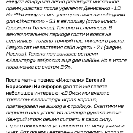
минуте Вахрушев легко реализует численное
преимущество после удаления Денисенко – 1:3.
Спортивная школа
Медиа
На 39-й минуте счёт уже практически победный
по хоккею
Фото
для
«
Ижстали
»
– 5:1 в её пользу (отличились
Сайт
Видео
Гросман и Туляков). Так оно и случилось. В
ВКонтакте
Социальные проекты
заключительном периоде гости и вовсе не
Фан-зона
Всё о хоккее
суетились - только точный пас, никакого риска.
Результат не заставил себя ждать – 7:1 (Федин,
НХЛ
КХЛ
Маслов). Только под занавес встречи
ВХЛ
Акции для
«
Авангард
»
забросил еще две шайбы. Но в итоге
болельщиков
НМХЛ
поражение со счётом 3:7
».
Магазин
После матча тренер «Ижстали»
Евгений
дал той же газете
Борисович Никифоров
ООО «ХК «Ижсталь»
небольшое интервью: «
В Омск мы ехали с
ОГРН 1261800004751, ИНН 1800050073
тревогой:
«
Авангард
»
играл хорошо,
г. Ижевск, ул. Свободы, д. 82а
претендовал на выход в
«
тройку
»
. Скептики не
8 (3412) 572062 (доб. 1)
верили в наш успех. Но команда думала иначе.
izhstal@mail.ru
Каждый игрок решил сыграть в свою силу,
строго выполнять установки и то, чему учили и
Политика конфиденциальности
учат. Вот почему ветераны смотрелись хорошо,