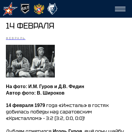
14 ФЕВРАЛЯ
ФЕВРАЛЬ
Сп
На фото: И.М. Гуров и Д.В. Федин
Автор фото: В. Широков
года «Ижсталь» в гостях
14 февраля 1979
добилась победы над саратовским
«Кристаллом» – 3:2 (3:2, 0:0, 0:0)!
Дублем отметился
, ещё одну шайбу
Игорь Гуров