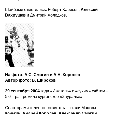
Шайбами отметились: Роберт Харисов,
Алексей
Вахрушев
и Дмитрий Холодков.
На фото: А.С. Смагин и А.Н. Королёв
Автор фото: В. Широков
29 сентября 2004
года «Ижсталь» с «сухим» счётом –
5:0 – разгромила курганское «Зауралье»!
Соавторами голевого «квинтета» стали Максим
Конькин,
Андрей Королёв
,
Александр Смагин
,