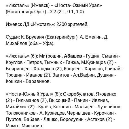
«Ижсталь» (Ижевск) – «Носта-Южный Урал»
(Новотроицк-Орск) - 3:2 (2:1, 0:1, 1:0).
Ижевск ЛД «Ижсталь»: 2200 зрителей.
Судьи: К. Бруевич (Екатеринбург), А. Емелин, Д.
Михайлов (оба – Уфа).
«Ижсталь» (6'): Митрошин,
Абашев
- Гущин, Смагин -
Круглов - Петров, Тыжных - Ганжа, М.Кузнецов (2') -
Бояринцев - Холодков (2'), Кощеев - Харисов, Грицай -
Трошин - Иванов (2'), Загитов - Ал.Вафин, Душкин -
Кошкин - Варавинов.
«Носта-Южный Урал» (8'): Скоробулатов, Яковенко
(2') - Гильманов (2'), Высоцкий - Панин - Ивлиев,
Михайлис (2') - Кулёв, Коковин - Мальцев - Лузенинов,
Толоконников - А. Кузнецов, Чернышев - Курочкин -
Пуртов, Бабаев - Ляшко, Бородулин - Астахов (2') -
Момот, Мишанин.