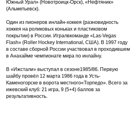
Южный Урал» (Новотроицк-Орск), «Нефтяник»
Состав команды
Календарь МХЛ
(Альметьевск).
Администрация
Тренерский штаб
Турнирная таблица
Один из пионеров инлайн-хоккея (разновидность
хоккея на роликовых коньках и пластиковом
Спортивная школа
Медиа
по хоккею
покрытии) в России. Игралвкоманде «Las-Vegas
Фото
Сайт
Flash» (Roller Hockey International, США). В 1997 году
Видео
ВКонтакте
Социальные проекты
в составе сборной России участвовал в проходившем
в Анахайме чемпионате мира по инлайну.
Фан-зона
Всё о хоккее
НХЛ
В «Ижстали» выступал в сезоне1985/86. Первую
КХЛ
шайбу провёл 12 марта 1986 года в Усть-
ВХЛ
Акции для
Каменогорске в ворота местного«Торпедо». Всего за
болельщиков
НМХЛ
ижевский клуб: 21 игра, 9 (5+4) баллов за
результативность.
Магазин
ООО «ХК «Ижсталь»
ОГРН 1261800004751, ИНН 1800050073
г. Ижевск, ул. Свободы, д. 82а
8 (3412) 572062 (доб. 1)