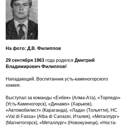
На фото: Д.В. Филиппов
29 сентября 1963
года родился
Дмитрий
Владимирович Филиппов!
Нападающий. Воспитанник усть-каменогорского
хоккея.
Выступал за команды «Енбек» (Алма-Ата), «Торпедо»
(Усть-Каменогорск), «Динамо» (Харьков),
«Автомобилист» (Караганда), «Лада» (Тольятти), HC
«Val di Fassa» (Alba di Canazei, Италия), «Металлург»
ХК
«
Ижсталь
»
НМХК
«
Прогресс
»
(Магнитогорск), «Металлург» (Новокузнецк), «Носта-
Тренерский штаб
Состав команды