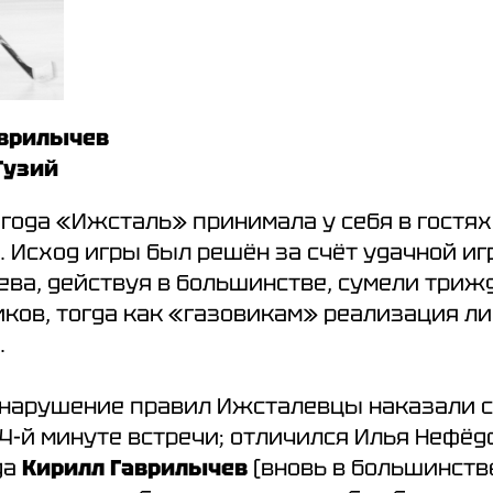
Гаврилычев
 Гузий
0
года «Ижсталь» принимала у себя в гостя
. Исход игры был решён за счёт удачной и
яева, действуя в большинстве, сумели три
иков, тогда как «газовикам» реализация л
.
 нарушение правил Ижсталевцы наказали 
4-й минуте встречи; отличился Илья Нефёдо
да
Кирилл Гаврилычев
(вновь в большинстве