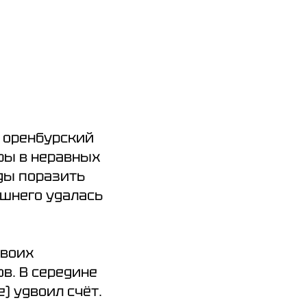
х оренбурский
гры в неравных
жды поразить
ишнего удалась
своих
в. В середине
) удвоил счёт.