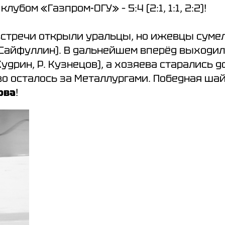
убом «Газпром-ОГУ» – 5:4 (2:1, 1:1, 2:2)!
 встречи открыли уральцы, но ижевцы суме
 Сайфуллин). В дальнейшем вперёд выходил
 Кудрин, Р. Кузнецов), а хозяева старались д
о осталось за Металлургами. Победная шай
ова
!