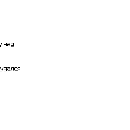
у над
 удался