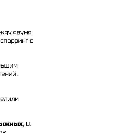
ежду двумя
спарринг с
ольшим
лений.
делили
 Тыжных
, О.
ов.