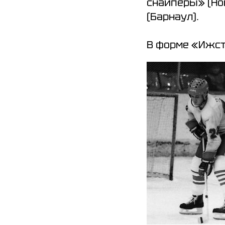
снайперы» (Но
(Барнаул).
В форме «Ижста