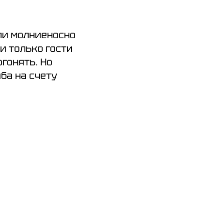
ли молниеносно
и только гости
огонять. Но
ба на счету