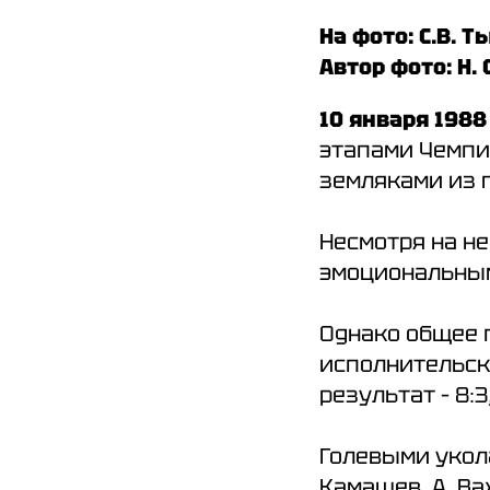
На фото: С.В.
Автор фото: Н.
10 января 198
этапами Чемпи
земляками из 
Несмотря на н
эмоциональным
Однако общее 
исполнительск
результат – 8:
Голевыми укола
Камашев, А. Ва