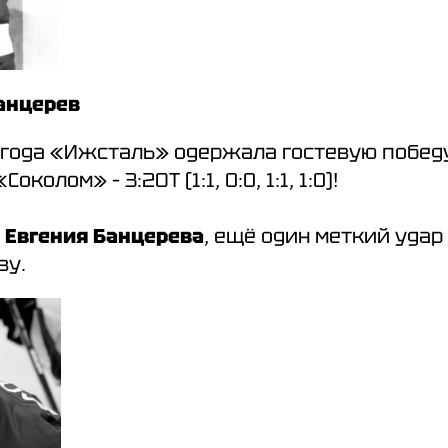
Банцерев
года «Ижсталь» одержала гостевую побед
колом» – 3:2ОТ (1:1, 0:0, 1:1, 1:0)!
е
Евгения Банцерева
, ещё один меткий удар
ву.