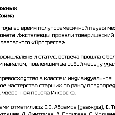
 Тыжных
 Сойма
8
года во время полуторамесячной паузы м
оната Ижсталевцы провели товарищеский 
глазовского «Прогресса».
еофициальный статус, встреча прошла с б
 накалом, повлекшим за собой череду уда
превосходство в классе и индивидуальное
ое мастерство старших по рангу предопре
3, уверенная победа Ижевска.
ми отметились: С.Е. Абрамов (дважды),
С.
хрушев, Д. Дмитриев, А. Попугаев, С. Молчан