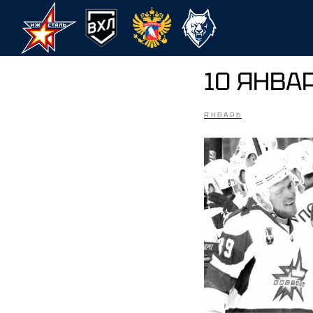
10 ЯНВА
ЯНВАРЬ
ХК Ижсталь
НМХК Прогресс
Спор