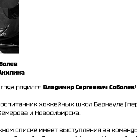
оболев
 Акилина
3
года родился
Владимир Сергеевич Соболев
!
оспитанник хоккейных школ Барнаула (пер
 Кемерова и Новосибирска.
жном списке имеет выступления за команд