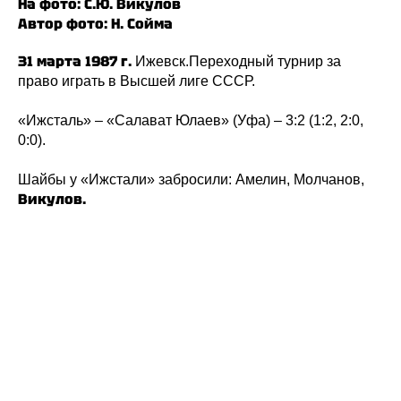
На фото: С.Ю. Викулов
Автор фото: Н. Сойма
31 марта 1987 г.
Ижевск.Переходный турнир за
право играть в Высшей лиге СССР.
«Ижсталь» – «Салават Юлаев» (Уфа) – 3:2 (1:2, 2:0,
0:0).
Шайбы у «Ижстали» забросили: Амелин, Молчанов,
Викулов.
«
»
«
»
ХК
Ижсталь
НМХК
Прогресс
Тренерский штаб
Состав команды
Состав команды
Календарь МХЛ
Администрация
Тренерский штаб
Турнирная таблица
Спортивная школа
Медиа
по хоккею
Фото