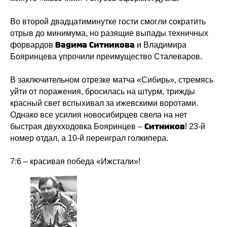
Во второй двадцатиминутке гости смогли сократить
отрыв до минимума, но разящие выпады техничных
Вадима Ситникова
форвардов
и Владимира
Бояринцева упрочили преимущество Сталеваров.
В заключительном отрезке матча «Сибирь», стремясь
уйти от поражения, бросилась на штурм, трижды
красный свет вспыхивал за ижевскими воротами.
«
»
«
»
ХК
Ижсталь
НМХК
Прогресс
Однако все усилия новосибирцев свела на нет
Тренерский штаб
Состав команды
Ситников
быстрая двухходовка Бояринцев –
! 23-й
Состав команды
Календарь МХЛ
номер отдал, а 10-й переиграл голкипера.
Администрация
Тренерский штаб
Турнирная таблица
7:6 – красивая победа «Ижстали»!
Спортивная школа
Медиа
по хоккею
Фото
Сайт
Видео
ВКонтакте
Социальные проекты
Фан-зона
Всё о хоккее