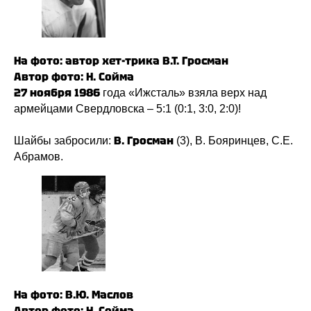
На фото: автор хет-трика В.Т. Гросман
Автор фото: Н. Сойма
27 ноября 1986
года «Ижсталь» взяла верх над
армейцами Свеpдловcка – 5:1 (0:1, 3:0, 2:0)!
В. Гросман
Шайбы забросили:
(3), В. Бояринцев, С.Е.
Абрамов.
На фото: В.Ю. Маслов
Автор фото: Н. Сойма