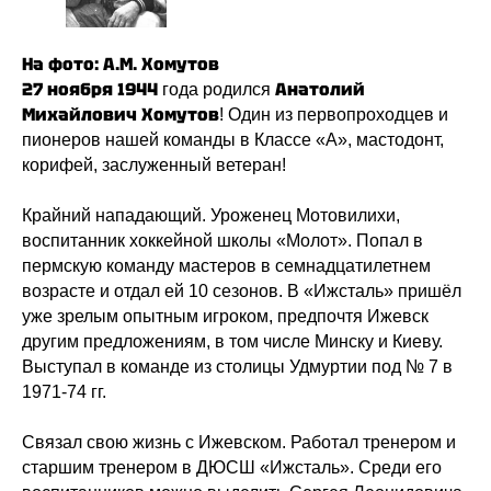
НХЛ
КХЛ
ВХЛ
Акции для
На фото: А.М. Хомутов
болельщиков
НМХЛ
27 ноября 1944
Анатолий
года родился
Михайлович Хомутов
! Один из первопроходцев и
Магазин
пионеров нашей команды в Классе «А», мастодонт,
корифей, заслуженный ветеран!
ООО «ХК «Ижсталь»
ОГРН 1261800004751, ИНН 1800050073
г. Ижевск, ул. Свободы, д. 82а
Крайний нападающий. Уроженец Мотовилихи,
воспитанник хоккейной школы «Молот». Попал в
8 (3412) 572062 (доб. 1)
пермскую команду мастеров в семнадцатилетнем
izhstal@mail.ru
возрасте и отдал ей 10 сезонов. В «Ижсталь» пришёл
Политика конфиденциальности
уже зрелым опытным игроком, предпочтя Ижевск
Согласие на обработку персональных данных
другим предложениям, в том числе Минску и Киеву.
Публичная оферта
Выступал в команде из столицы Удмуртии под № 7 в
Правила возврата и обмена товара
1971-74 гг.
Связал свою жизнь с Ижевском. Работал тренером и
старшим тренером в ДЮСШ «Ижсталь». Среди его