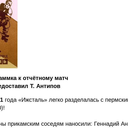
аммка к отчётному матч
доставил Т. Антипов
81
года «Ижсталь» легко разделалась с пермск
0)!
ны прикамским соседям наносили: Геннадий Ан