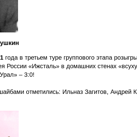
Душкин
01
года в третьем туре группового этапа розыгр
ея России «Ижсталь» в домашних стенах «всух
рал» – 3:0!
айбами отметились: Ильназ Загитов, Андрей 