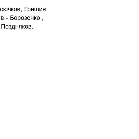
асючков, Гришин
в - Борозенко ,
 Поздняков.