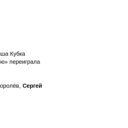
ыша Кубка
ую» переиграла
Королёв,
Сергей