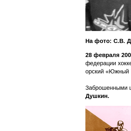
На фото: С.В. 
28 февраля 20
федерации хокк
орский «Южный У
Заброшенными ш
Душкин.