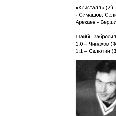
«Кристалл» (2')
- Симашов; Селю
Арекаев - Верши
Шайбы забросил
1:0 – Чинахов (
1:1 – Селютин (3