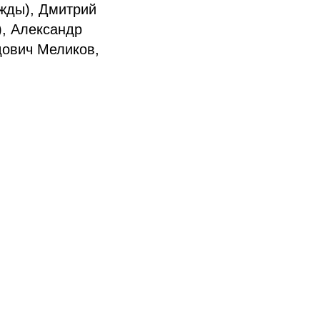
жды), Дмитрий
), Александр
дович Меликов,