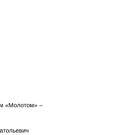
им «Молотом» –
атольевич