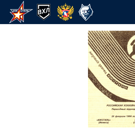
28 ФЕВР
ФЕВРАЛЬ
ХК Ижсталь
НМХК Прогресс
Спорт