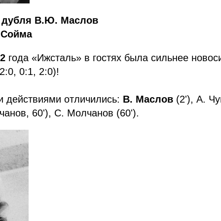
 дубля В.Ю. Маслов
 Сойма
92
года «Ижсталь» в гостях была сильнее новос
:0, 0:1, 2:0)!
и действиями отличились:
В. Маслов
(2'), А. Чу
анов, 60'), С. Молчанов (60').