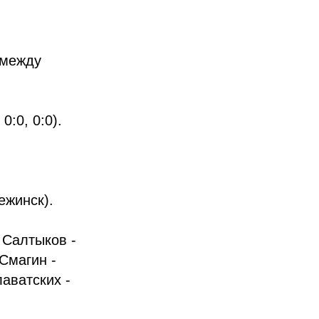
 между
0:0, 0:0).
ежинск).
 Салтыков -
Смагин -
аватских -