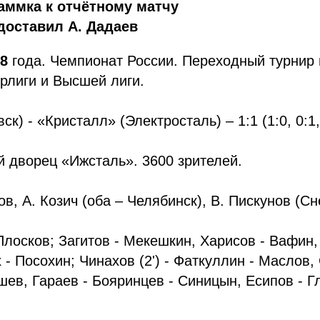
аммка к отчётному матчу
доставил А. Дадаев
98
года. Чемпионат России. Переходный турнир
рлиги и Высшей лиги.
к) - «Кристалл» (Электросталь) – 1:1 (1:0, 0:1, 
 дворец «Ижсталь». 3600 зрителей.
в, А. Козич (оба – Челябинск), В. Пискунов (Сн
 Плосков; Загитов - Мекешкин, Харисов - Вафин,
- Посохин; Чинахов (2') - Фаткуллин - Маслов, 
шев, Гараев - Бояринцев - Синицын, Есипов - Гл