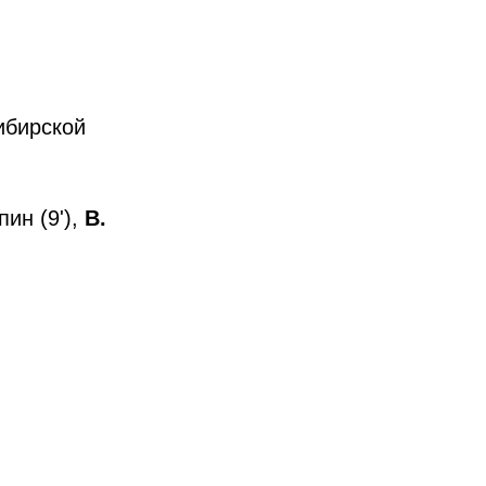
ибирской
пин (9'),
В.