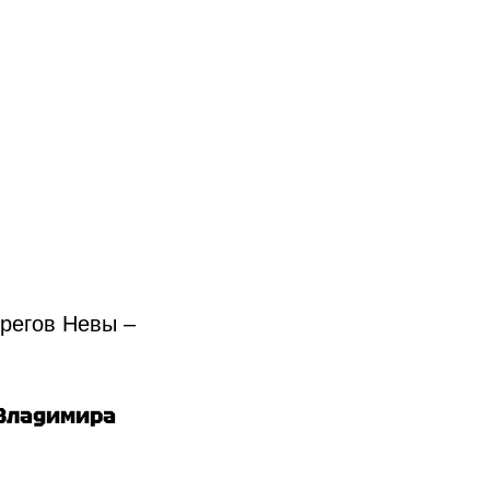
ерегов Невы –
Владимира