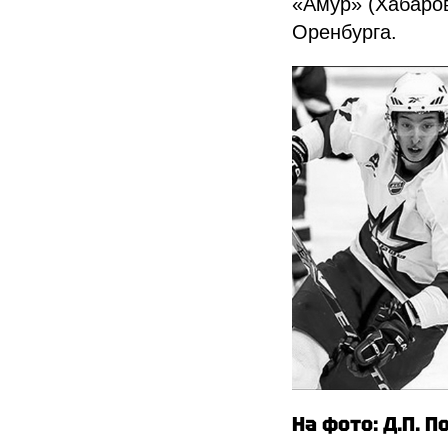
«Амур» (Хабаров
Оренбурга.
На фото: Д.П. П