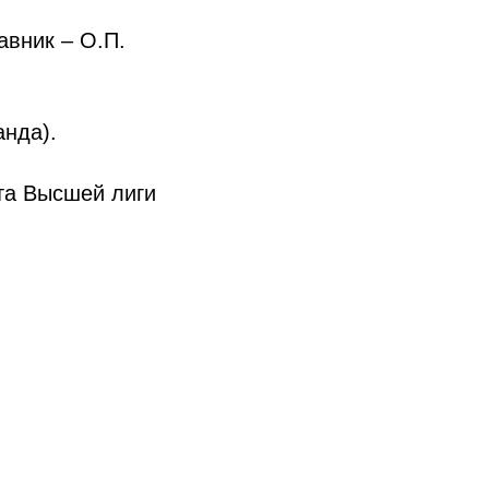
авник – О.П.
анда).
та Высшей лиги