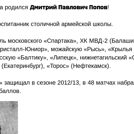
Дмитрий Павлович Попов
да родился
!
спитанник столичной армейской школы.
ль московского «Cпapтака», ХК МВД-2 (Балаши
Кристалл-Юниор», можайскую «Рысь», «Крылья
скую «Балтику», «Липецк», нижнетагильский «
(Екатеринбург), «Торос» (Нефтекамск).
 защищал в сезоне 2012/13, в 48 матчах набра
баллов.