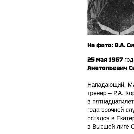
На фото: В.А. 
25 мая 1967
год
Анатольевич С
Нападающий. Мас
тренер – Р.А. К
в пятнадцатилет
года срочной с
остался в Екате
в Высшей лиге С