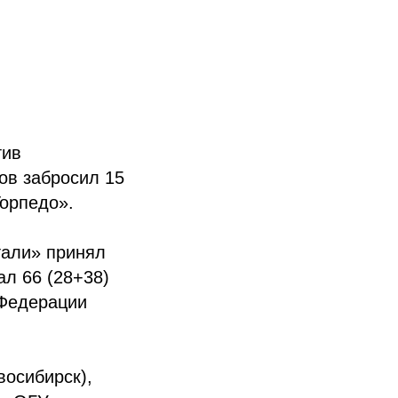
тив
ов забросил 15
Торпедо».
стали» принял
ал 66 (28+38)
 Федерации
восибирск),