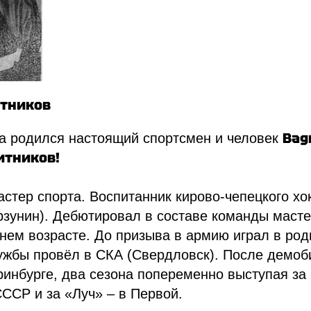
Ситников
Вад
а родился настоящий спортсмен и человек
итников!
тер спорта. Воспитанник кирово-чепецкого хо
орзунин). Дебютировал в составе команды мас
нем возрасте. До призыва в армию играл в род
лужбы провёл в СКА (Свердловск). После демоб
ринбурге, два сезона попеременно выступая з
ССР и за «Луч» – в Первой.