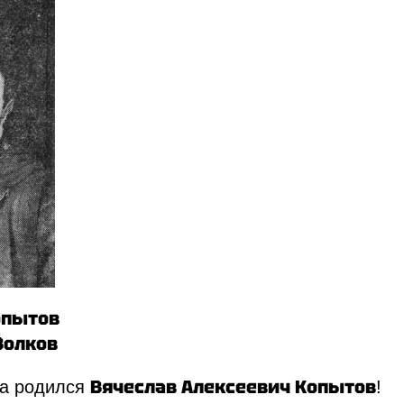
Копытов
 Волков
Вячеслав Алексеевич Копытов
да родился
!