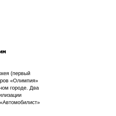
им
ккея (первый
теров «Олимпия»
ном городе. Два
илизации
а «Автомобилист»