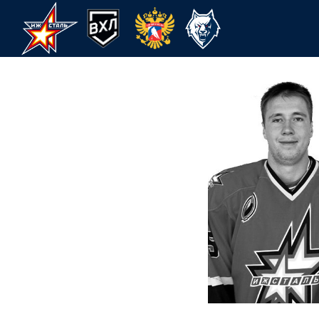
25 МАЯ
МАЙ
ХК Ижсталь
НМХК Прогресс
Спорт