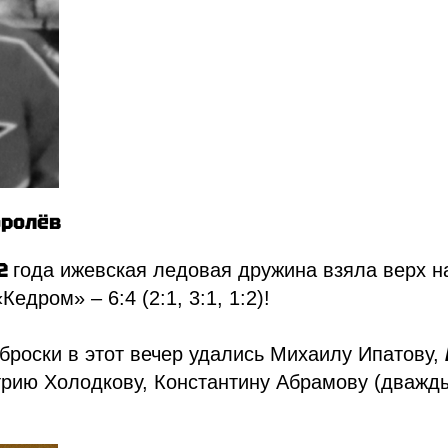
оролёв
02
года ижевская ледовая дружина взяла верх н
едром» – 6:4 (2:1, 3:1, 1:2)!
броски в этот вечер удались Михаилу Ипатову,
трию Холодкову, Константину Абрамову (дважд