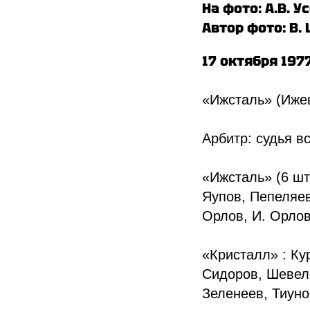
На фото: А.В. У
Автор фото: В.
17 октября 197
«Ижсталь» (Ижевс
Арбитр: судья в
«Ижсталь» (6 шт
Яупов, Пепеляе
Орлов, И. Орлов
«Кристалл» : Ку
Сидоров, Шевеле
Зеленеев, Тиуно