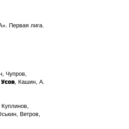
А». Первая лига.
н, Чупров,
Усов
,
, Кашин, А.
 Куплинов,
ськин, Ветров,