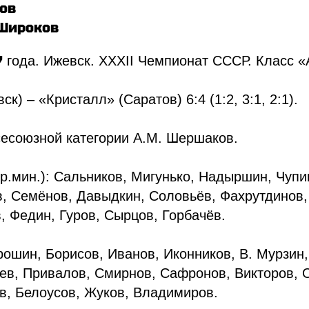
сов
 Широков
7
года. Ижевск. XXXII Чемпионат СССР. Класс «
к) – «Кристалл» (Саратов) 6:4 (1:2, 3:1, 2:1).
сесоюзной категории А.М. Шершаков.
р.мин.): Сальников, Мигунько, Надыршин, Чупи
в, Семёнов, Давыдкин, Соловьёв, Фахрутдинов
, Федин, Гуров, Сырцов, Горбачёв.
рошин, Борисов, Иванов, Иконников, В. Мурзин,
в, Привалов, Смирнов, Сафронов, Викторов, О
в, Белоусов, Жуков, Владимиров.