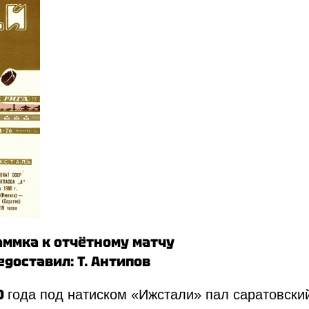
аммка к отчётному матчу
доставил: Т. Антипов
0
года под натиском «Ижстали» пал саратовски