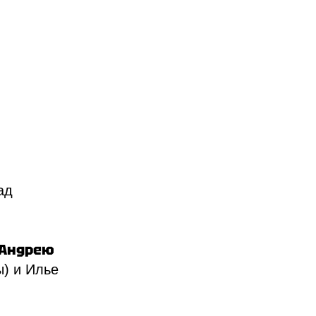
ад
Андрею
ы) и Илье