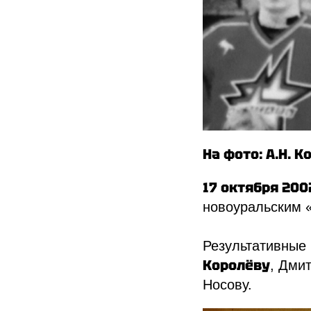
На фото: А.Н. К
17 октября 20
новоуральским «К
Результативные 
Королёву
, Дми
Носову.