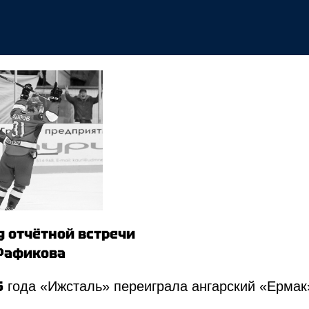
БРЯ
д отчётной встречи
 Рафикова
ивная школа по хоккею
Медиа
Фан-зона
Всё о хоккее
Магазин
6
года «Ижсталь» переиграла ангарский «Ермак» –