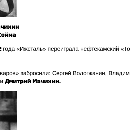
Мачихин
 Сойма
2
года «Ижсталь» переиграла нефтекамский «Тор
варов» забросили: Сергей Вологжанин, Владим
Дмитрий Мачихин.
 и