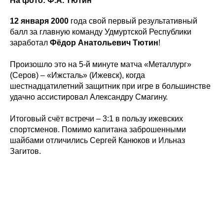
На фото: Ф.А. Тютин
Состав команды
Календарь МХЛ
Администрация
Тренерский штаб
12 января 2000
года свой первый результативный
Турнирная таблица
балл за главную команду Удмуртской Республики
заработал
Фёдор Анатольевич Тютин
!
Спортивная школа
Медиа
по хоккею
Фото
Произошло это на 5-й минуте матча «Металлург»
Сайт
Видео
ВКонтакте
(Серов) – «Ижсталь» (Ижевск), когда
Социальные проекты
шестнадцатилетний защитник при игре в большинстве
Фан-зона
Всё о хоккее
удачно ассистировал Александру Смагину.
НХЛ
КХЛ
Итоговый счёт встречи – 3:1 в пользу ижевских
ВХЛ
Акции для
спортсменов. Помимо капитана заброшенными
болельщиков
НМХЛ
шайбами отличились Сергей Канюков и Ильназ
Загитов.
Магазин
ООО «ХК «Ижсталь»
ОГРН 1261800004751, ИНН 1800050073
г. Ижевск, ул. Свободы, д. 82а
8 (3412) 572062 (доб. 1)
izhstal@mail.ru