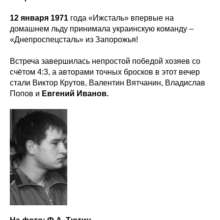
12 января 1971
года «Ижсталь» впервые на
домашнем льду принимала украинскую команду –
«Днепроспецсталь» из Запорожья!
Встреча завершилась непростой победой хозяев со
счётом 4:3, а авторами точных бросков в этот вечер
стали Виктор Крутов, Валентин Вятчанин, Владислав
Попов и
Евгений Иванов.
ХК
«
Ижсталь
»
НМХК
«
Прогресс
»
Тренерский штаб
Состав команды