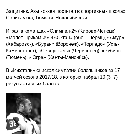
Защитник. Азы хоккея постигал в спортивных школах
Соликамска, Тюмени, Новосибирска.
Играл в командах «Олимпия-2» (Kиpoвo-Чепецк),
«Молот-Прикамье» и «Октан» (обе – Пермь), «Амур»
(Хабаровск), «Буран» (Воронеж), «Торпедо» (Усть-
Каменогорск), «Северсталь» (Череповец), «Рубин»
(Тюмень), «Югра» (Ханты-Мансийск).
В «Ижстали» снискал симпатии болельщиков за 17
матчей сезона 2017/18, в которых набрал 10 (3+7)
результативных баллов.