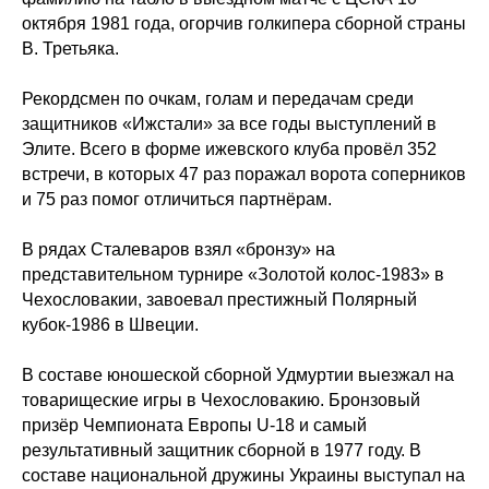
октября 1981 года, огорчив голкипера сборной страны
В. Третьяка.
Рекордсмен по очкам, голам и передачам среди
защитников «Ижстали» за все годы выступлений в
Элите. Всего в форме ижевского клуба провёл 352
«
»
«
»
ХК
Ижсталь
НМХК
Прогресс
встречи, в которых 47 раз поражал ворота соперников
Тренерский штаб
Состав команды
и 75 раз помог отличиться партнёрам.
Состав команды
Календарь МХЛ
Администрация
Тренерский штаб
В рядах Сталеваров взял «бронзу» на
Турнирная таблица
представительном турнире «Золотой колос-1983» в
Спортивная школа
Медиа
Чехословакии, завоевал престижный Полярный
по хоккею
Фото
кубок-1986 в Швеции.
Сайт
Видео
ВКонтакте
Социальные проекты
В составе юношеской сборной Удмуртии выезжал на
товарищеские игры в Чехословакию. Бронзовый
Фан-зона
Всё о хоккее
призёр Чемпионата Европы U-18 и самый
НХЛ
КХЛ
результативный защитник сборной в 1977 году. В
ВХЛ
Акции для
составе национальной дружины Украины выступал на
болельщиков