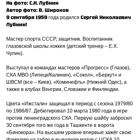
На фото: С.Н. Лубнин
Автор фото: В. Широков
9 сентября 1959
Сергей Николаевич
года родился
Лубнин!
Мастер спорта СССР, защитник. Воспитанник
глазовской школы хоккея (детский тренер – Е.Х.
Чупин).
Выступал в командах мастеров «Прогресс» (Глазов),
СКА МВО (Липецк/Калинин), «Сокол», «Беркут» и
ШВСМ (все – Киев), «Коминефть» (Нижний Одес), а
также в клубах Венгрии, Словакии и Финляндии.
Цвета «Ижстали» защищал в период с сезона 1979/80
по 1986/87. Дебютировал 10 марта 1980 года в игре
против ленинградского СКА. Первую шайбу забросил
30 сентября того же года в Ташкенте в ворота
«Бинокора». На высшем уровне впервые зажёг свою
фамилию на табло в выездном матче с ЦСКА 10