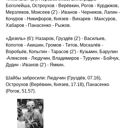
Боголейша, Остроухов - Верёвкин, Рогов - Курдюков,
Мерзляков, Моисеев (2') - Иванов - Черников, Лапин -
Кочуров - Никифоров, Князев - Вихарев - Мансуров,
Хабаров - Панасенко - Рыжов.
«Дизель» (6'): Назаров, Груздёв (2') - Васильев,
Копотов - Акишин, Громов - Титов, Москалёв -
Воробьёв, Копытин - Тарасов (2') - Кузьмин, Барулин
-Алексеев - Людучин, Владимиров - Турукин - Бойчук,
Дудин - Иванов (2') - Ямкин.
Шайбы забросили: Людучин (Груздёв, 07.16),
Остроухов (Верёвкин, Князев, 17.18), Панасенко
(Рогов, 51.57).