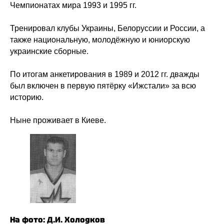
НМХЛ
Чемпионатах мира 1993 и 1995 гг.
Магазин
Тренировал клубы Украины, Белоруссии и России, а
также национальную, молодёжную и юниорскую
ООО «ХК «Ижсталь»
украинские сборные.
ОГРН 1261800004751, ИНН 1800050073
г. Ижевск, ул. Свободы, д. 82а
По итогам анкетирования в 1989 и 2012 гг. дважды
8 (3412) 572062 (доб. 1)
был включен в первую пятёрку «Ижстали» за всю
izhstal@mail.ru
историю.
Политика конфиденциальности
Согласие на обработку персональных данных
Ныне проживает в Киеве.
Публичная оферта
Правила возврата и обмена товара
На фото: Д.И. Холодков