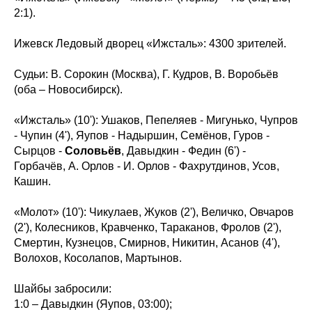
2:1).
Ижевск Ледовый дворец «Ижсталь»: 4300 зрителей.
Судьи: В. Сорокин (Москва), Г. Кудров, В. Воробьёв
(оба – Новосибирск).
«Ижсталь» (10'): Ушаков, Пепеляев - Мигунько, Чупров
- Чупин (4'), Яупов - Надыршин, Семёнов, Гуров -
Сырцов -
Соловьёв
, Давыдкин - Федин (6') -
Горбачёв, А. Орлов - И. Орлов - Фахрутдинов, Усов,
Кашин.
«Молот» (10'): Чикулаев, Жуков (2'), Величко, Овчаров
(2'), Колесников, Кравченко, Тараканов, Фролов (2'),
Смертин, Кузнецов, Смирнов, Никитин, Асанов (4'),
Волохов, Косолапов, Мартынов.
Шайбы забросили:
1:0 – Давыдкин (Яупов, 03:00);