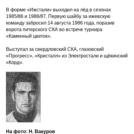
В форме «Ижстали» выходил на лёд в сезонах
1985/86 и 1986/87. Первую шайбу за ижевскую
команду забросил 14 августа 1986 года, поразив
ворота питерского СКА во встрече турнира
«Каменный цветок».
Выступал за свердловский СКА, глазовский
«Прогресс», «Кристалл» из Электростали и щёкинский
«Корд».
ХК
«
Ижсталь
»
НМХК
«
Прогресс
»
Тренерский штаб
Состав команды
Состав команды
Календарь МХЛ
Администрация
Тренерский штаб
Турнирная таблица
Спортивная школа
Медиа
по хоккею
Фото
Сайт
Видео
На фото: Н. Вакуров
ВКонтакте
Социальные проекты