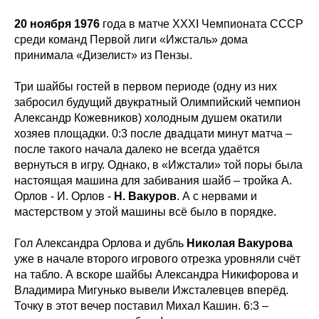
20 ноября 1976
года в матче XXXI Чемпионата СССР
Фан-зона
Всё о хоккее
среди команд Первой лиги «Ижсталь» дома
НХЛ
принимала «Дизелист» из Пензы.
КХЛ
ВХЛ
Акции для
болельщиков
НМХЛ
Три шайбы гостей в первом периоде (одну из них
забросил будущий двукратный Олимпийский чемпион
Магазин
Александр Кожевников) холодным душем окатили
хозяев площадки. 0:3 после двадцати минут матча –
ООО «ХК «Ижсталь»
после такого начала далеко не всегда удаётся
ОГРН 1261800004751, ИНН 1800050073
вернуться в игру. Однако, в «Ижстали» той поры была
г. Ижевск, ул. Свободы, д. 82а
настоящая машина для забивания шайб – тройка А.
Орлов - И. Орлов -
Н. Вакуров
. А с нервами и
8 (3412) 572062 (доб. 1)
izhstal@mail.ru
мастерством у этой машины всё было в порядке.
Политика конфиденциальности
Гол Александра Орлова и дубль
Николая Вакурова
Согласие на обработку персональных данных
уже в начале второго игрового отрезка уровняли счёт
Публичная оферта
на табло. А вскоре шайбы Александра Никифорова и
Правила возврата и обмена товара
Владимира Мигунько вывели Ижсталевцев вперёд.
Точку в этот вечер поставил Михал Кашин. 6:3 –