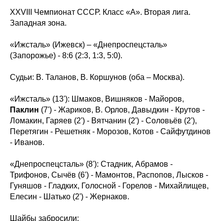
XXVIII Чемпионат СССР. Класс «А». Вторая лига.
Западная зона.
«Ижсталь» (Ижевск) – «Днепроспецсталь»
(Запорожье) - 8:6 (2:3, 1:3, 5:0).
Судьи: В. Таланов, В. Коршунов (оба – Москва).
«Ижсталь» (13'): Шмаков, Вишняков - Майоров,
Паклин
(7') - Жариков, В. Орлов, Давыдкин - Крутов -
Ломакин, Гаряев (2') - Вятчанин (2') - Соловьёв (2'),
Перетягин - Решетняк - Морозов, Котов - Сайфутдинов
- Иванов.
«Днепроспецсталь»
(8'): Стадник, Абрамов -
Трифонов, Сычёв (6') - Мамонтов, Распопов, Лысков -
Гуняшов - Гладких, Голосной - Горелов - Михайлищев,
Елесин - Шатько (2') - Жернаков.
Шайбы забросили: