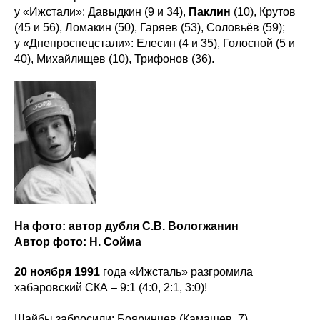
у «Ижстали»: Давыдкин (9 и 34),
Паклин
(10), Крутов
(45 и 56), Ломакин (50), Гаряев (53), Соловьёв (59);
у «Днепроспецстали»: Елесин (4 и 35), Голосной (5 и
40), Михайлищев (10), Трифонов (36).
На фото: автор дубля С.В. Вологжанин
Автор фото: Н. Сойма
20 ноября 1991
года «Ижсталь» разгромила
хабаровский СКА – 9:1 (4:0, 2:1, 3:0)!
Шайбы забросили: Бояринцев (Камашев, 7),