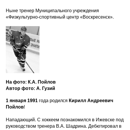
Ныне тренер Муниципального учреждения
«Физкультурно-спортивный центр «Воскресенск».
На фото: К.А. Пойлов
Автор фото: А. Гузий
1 января 1991
года родился
Кирилл Андреевич
Пойлов
!
ХК
«
Ижсталь
»
НМХК
«
Прогресс
»
Нападающий. С хоккеем познакомился в Ижевске под
Тренерский штаб
Состав команды
руководством тренера В.А. Шадрина. Дебютировал в