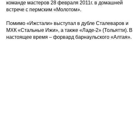
Состав команды
Календарь МХЛ
команде мастеров 28 февраля 2011г. в домашней
Администрация
Тренерский штаб
встрече с пермским «Молотом».
Турнирная таблица
Помимо «Ижстали» выступал в дубле Сталеваров и
Спортивная школа
Медиа
МХК «Стальные Ижи», а также «Ладе-2» (Тольятти). В
по хоккею
Фото
настоящее время – форвард барнаульского «Алтая».
Сайт
Видео
ВКонтакте
Социальные проекты
Фан-зона
Всё о хоккее
НХЛ
КХЛ
ВХЛ
Акции для
болельщиков
НМХЛ
Магазин
ООО «ХК «Ижсталь»
ОГРН 1261800004751, ИНН 1800050073
г. Ижевск, ул. Свободы, д. 82а
8 (3412) 572062 (доб. 1)
izhstal@mail.ru