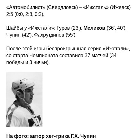
«Автомобилист» (Свердловск) – «Ижсталь» (Ижевск)
2:5 (0:0‚ 2:3, 0:2).
Шайбы у «Ижстали»: Гуров (23'),
Меликов
(36', 40'),
Чупин (42'), Фахрутдинов (55').
После этой игры беспроигрышная серия «Ижстали»,
со старта Чемпионата составила 37 матчей (34
победы и 3 ничьи).
На фото: автор хет-трика Г.Х. Чупин