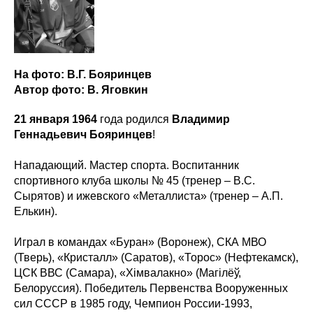
На фото: В.Г. Бояринцев
Автор фото: В. Яговкин
21 января 1964
года родился
Владимир
Геннадьевич Бояринцев
!
Нападающий. Мастер спорта. Воспитанник
спортивного клуба школы № 45 (тренер – В.С.
Сырятов) и ижевского «Металлиста» (тренер – А.П.
Елькин).
Играл в командах «Буран» (Воронеж), СКА МВО
(Тверь), «Кристалл» (Саратов), «Торос» (Нефтекамск),
ЦСК ВВС (Самара), «Хімвалакно» (Магілёў,
Белоруссия). Победитель Первенства Вооруженных
сил СССР в 1985 году, Чемпион России-1993,