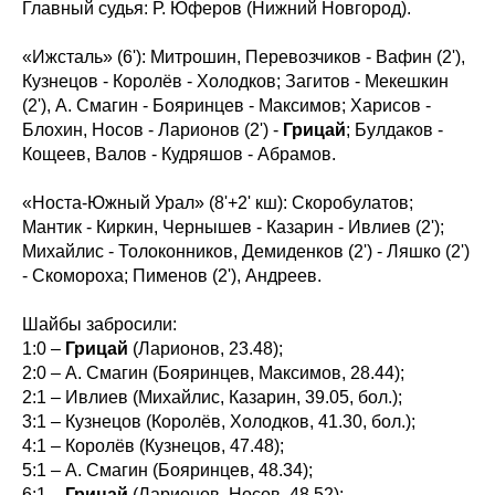
Главный судья: Р. Юферов (Нижний Новгород).
«Ижсталь» (6'): Митрошин, Перевозчиков - Вафин (2'),
Кузнецов - Королёв - Холодков; Загитов - Мекешкин
(2'), А. Смагин - Бояринцев - Максимов; Харисов -
Блохин, Носов - Ларионов (2') -
Грицай
; Булдаков -
Кощеев, Валов - Кудряшов - Абрамов.
«Носта-Южный Урал» (8'+2' кш): Скоробулатов;
Мантик - Киркин, Чернышев - Казарин - Ивлиев (2');
Михайлис - Толоконников, Демиденков (2') - Ляшко (2')
- Скомороха; Пименов (2'), Андреев.
Шайбы забросили:
1:0 –
Грицай
(Ларионов, 23.48);
2:0 – А. Смагин (Бояринцев, Максимов, 28.44);
2:1 – Ивлиев (Михайлис, Казарин, 39.05, бол.);
3:1 – Кузнецов (Королёв, Холодков, 41.30, бол.);
4:1 – Королёв (Кузнецов, 47.48);
5:1 – А. Смагин (Бояринцев, 48.34);
6:1 –
Грицай
(Ларионов, Носов, 48.52);