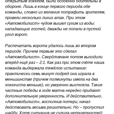
открытым хоккеем, были особенно бдительны в
обороне. Лишь в конце первого периода обе
команды, словно из желания потрафить зрителям,
провели несколько лихих атак. При этом
«Автомобилист» чудом вышел сухим из воды:
нападающие гостей‚ дважды не попали в пустой
угол ворот.
Распечатать ворота удалось лишь во втором
периоде. Причем первым это сделал
«Автомобилист»
.
Свердловчане потом выходили
вперёд ещё раз – 2:1. Как раз при этом счёте наша
команда выдержала тяжёлое испытание:
практически семь минут подряд она играла в
меньшинстве (причем полминуты имела на два
хоккеиста меньше), но уверенно выстояла. Такие
частные победы в ходе матча нередко придают
дополнительную уверенность. И действительно,
«Автомобилист», восполнив потери, начал
действовать весьма решительно. Но – пропустил
шайбу. Хотя ситуация не сулила неприятностей: