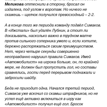
Меликова
оттеснили в сторону, бросал он
издалека, под углом к воротам. Но ничего не
скажешь – щелчок получился превосходный – 2-2.
А в конце того же периода команду подвёл Симаков.
В «Ижстали»
был удалён Лубнин, а стоит ли
доказывать, насколько важно в трудном матче
против сильного соперника умело и, если хотите,
бережно распоряжаться своим преимуществом.
ХК
«
Ижсталь
»
НМХК
«
Прогресс
»
Нет, через четыре секунды совершенно
Тренерский штаб
Состав команды
неоправданно нарушил правила Симаков. Имей
Состав команды
Календарь МХЛ
«Автомобилист» на игрока больше, он, по крайней
Администрация
Тренерский штаб
мере, не должен был пропустить гол, но составы
Турнирная таблица
сравнялись, гости перед перерывом поднажали и
Спортивная школа
Медиа
забросили шайбу.
по хоккею
Фото
Сайт
Видео
Беда не приходит одна. Начался третий период,
ВКонтакте
Социальные проекты
Симаков уже вскочил со скамьи штрафников, но не
успел ещё активно включиться в игру как
Фан-зона
Всё о хоккее
«Автомобилист» получил ещё гол. Бросок
НХЛ