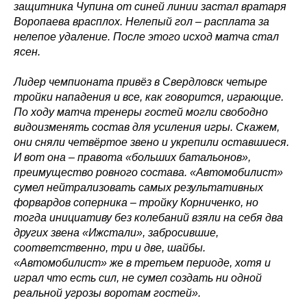
защитника Чупина от синей линии застал вратаря
КХЛ
Воропаева врасплох. Нелепый гол – расплата за
ВХЛ
Акции для
нелепое удаление. После этого исход матча стал
болельщиков
НМХЛ
ясен.
Магазин
Лидер чемпионата привёз в Свердловск четыре
тройки нападения и все, как говорится, играющие.
ООО «ХК «Ижсталь»
ОГРН 1261800004751, ИНН 1800050073
По ходу матча тренеры гостей могли свободно
г. Ижевск, ул. Свободы, д. 82а
видоизменять состав для усиления игры. Скажем,
они сняли четвёртое звено и укрепили оставшиеся.
8 (3412) 572062 (доб. 1)
И вот она – правота «больших батальонов»,
izhstal@mail.ru
преимущество ровного состава. «Автомобилист»
Политика конфиденциальности
сумел нейтрализовать самых результативных
Согласие на обработку персональных данных
форвардов соперника – тройку Корниченко, но
Публичная оферта
тогда инициативу без колебаний взяли на себя два
Правила возврата и обмена товара
других звена «Ижстали», забросившие,
соответственно, три и две, шайбы.
«Автомобилист» же в третьем периоде, хотя и
играл что есть сил, не сумел создать ни одной
реальной угрозы воротам гостей».