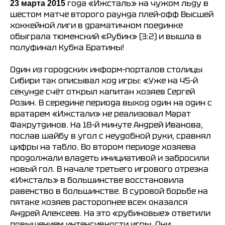
года «Ижсталь» на чужом льду в
23 марта 2015
шестом матче второго раунда плей-офф Высшей
хоккейной лиги в драматичном поединке
обыграла тюменский «Рубин» (3:2) и вышла в
полуфинал Кубка Братины!
Один из городских информ-порталов столицы
Сибири так описывал ход игры: «Уже на 45-й
секунде счёт открыл капитан хозяев Сергей
Розин. В середине периода выход один на один с
вратарем «Ижстали» не реализовал Марат
Фахрутдинов. На 18-й минуте Андрей Иванова,
послав шайбу в угол с неудобной руки, сравнял
цифры на табло. Во втором периоде хозяева
продолжали владеть инициативой и забросили
новый гол. В начале третьего игрового отрезка
«Ижсталь» в большинстве восстановила
равенство в большинстве. В суровой борьбе на
пятаке хозяев расторопнее всех оказался
Андрей Алексеев. На это «рубиновые» ответили
повышением интенсивности игры. Они