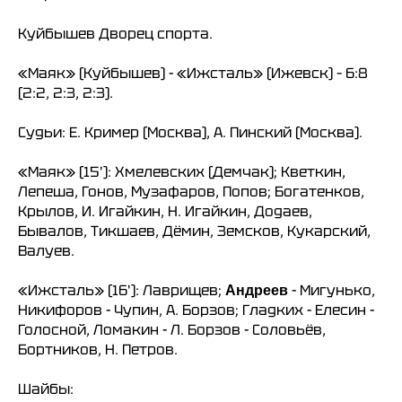
Куйбышев Дворец спорта.
«Маяк» (Куйбышев) - «Ижсталь» (Ижевск) – 6:8
(2:2, 2:3, 2:3).
Судьи: Е. Кример (Москва), А. Пинский (Москва).
«Маяк» (15'): Хмелевских (Демчак); Кветкин,
Лепеша, Гонов, Музафаров, Попов; Богатенков,
Крылов, И. Игайкин, Н. Игайкин, Додаев,
Бывалов, Тикшаев, Дёмин, Земсков, Кукарский,
Валуев.
«Ижсталь» (16'): Лаврищев;
- Мигунько,
Андреев
Никифоров - Чупин, А. Борзов; Гладких - Елесин -
Голосной, Ломакин - Л. Борзов - Соловьёв,
Бортников, Н. Петров.
Шайбы: