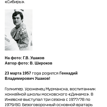
«Сибирь».
На фото: Г.В. Ушаков
Автор фото: В. Широков
года родился
23 марта 1957
Геннадий
Владимирович Ушаков!
ХК
Ижсталь
НМХК
Прогресс
Голкипер. Уроженец Мурманска, воспитанник
«
»
«
»
хоккейной школы московского «Динамо». В
Тренерский штаб
Состав команды
Состав команды
Ижевске выступал три сезона с 1977/78 по
Календарь МХЛ
Администрация
Тренерский штаб
1979/80. Безоговорочный основной вратарь