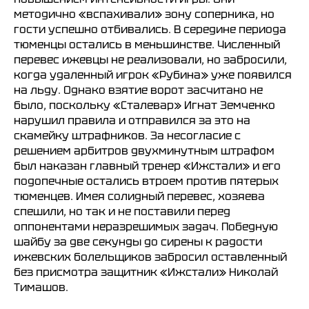
методично «вспахивали» зону соперника, но
гости успешно отбивались. В середине периода
тюменцы остались в меньшинстве. Численный
перевес ижевцы не реализовали, но забросили,
когда удаленный игрок «Рубина» уже появился
на льду. Однако взятие ворот засчитано не
было, поскольку «Сталевар» Игнат Земченко
нарушил правила и отправился за это на
скамейку штрафников. За несогласие с
решением арбитров двухминутным штрафом
был наказан главный тренер «Ижстали» и его
подопечные остались втроем против пятерых
тюменцев. Имея солидный перевес, хозяева
спешили, но так и не поставили перед
оппонентами неразрешимых задач. Победную
шайбу за две секунды до сирены к радости
ижевских болельщиков забросил оставленный
без присмотра защитник «Ижстали» Николай
Тимашов.