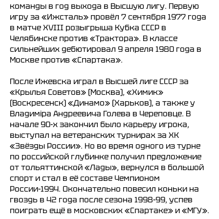
Турнирная таблица
команды в год выхода в Высшую лигу. Первую
игру за «Ижсталь» провёл 7 сентября 1977 года
Спортивная школа
Медиа
в матче XVIII розыгрыша Кубка СССР в
по хоккею
Фото
Челябинске против «Трактора». В классе
Сайт
Видео
сильнейших дебютировал 9 апреля 1980 года в
ВКонтакте
Социальные проекты
Москве против «Спартака».
Фан-зона
Всё о хоккее
После Ижевска играл в Высшей лиге СССР за
НХЛ
«Крылья Советов» (Москва), «Химик»
КХЛ
(Воскресенск) «Динамо» (Харьков), а также у
ВХЛ
Акции для
болельщиков
НМХЛ
Владимiра Андреевича Голева в Череповце. В
начале 90-х закончил было карьеру игрока,
Магазин
выступал на ветеранских турнирах за ХК
«Звёзды России». Но во время одного из турне
ООО «ХК «Ижсталь»
по российской глубинке получил предложение
ОГРН 1261800004751, ИНН 1800050073
от тольяттинской «Лады», вернулся в большой
г. Ижевск, ул. Свободы, д. 82а
спорт и стал в её составе Чемпионом
России-1994. Окончательно повесил коньки на
8 (3412) 572062 (доб. 1)
izhstal@mail.ru
гвоздь в 42 года после сезона 1998-99, успев
поиграть ещё в московских «Спартаке» и «МГУ».
Политика конфиденциальности