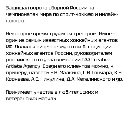
Согласие на обработку персональных данных
Защищал ворота сборной России на
Публичная оферта
чемпионатах мира по стрит-хоккею и инлайн-
Правила возврата и обмена товара
хоккею.
Некоторое время трудился тренером. Ныне –
один из самых известных хоккейных агентов
РФ. Являлся вице-президентом Ассоциации
хоккейных агентов России, руководителем
российского отдела компании CAA Creative
Artists Agency. Среди его клиентов можно, к
примеру, назвать Е.В. Малкина, С.В. Гончара, К.Н.
Корнеева, А.С. Никулина, Д.А. Мегалинского и др.
Принимает участие в любительских и
ветеранских матчах.